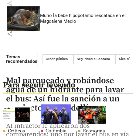
share
Murió la bebé hipopótamo rescatada en el
Magdalena Medio
share
Temas
Orden público
Seguridad ciudadana
Alcaldía d
recomendados
Mal parqueado y robándose
Para seguir leyendo
agua de un hidrante para lavar
el bus: Así fue la sanción a un
conductor en Medellín
Al infractor le aplicaron dos
Críticos
Colombia
Economía
comparendos: uno por lavar el bus en vía