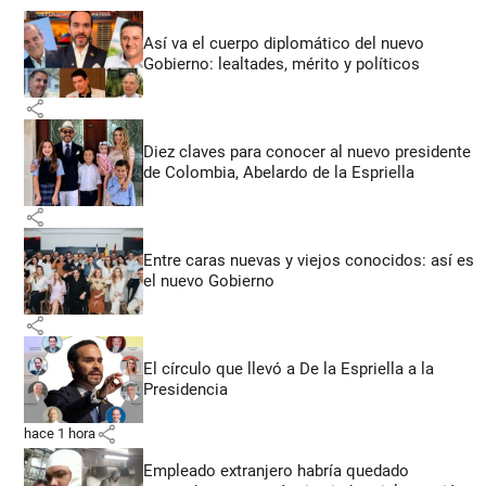
Así va el cuerpo diplomático del nuevo
Gobierno: lealtades, mérito y políticos
share
Diez claves para conocer al nuevo presidente
de Colombia, Abelardo de la Espriella
share
Entre caras nuevas y viejos conocidos: así es
el nuevo Gobierno
share
El círculo que llevó a De la Espriella a la
Presidencia
share
hace 1 hora
Empleado extranjero habría quedado