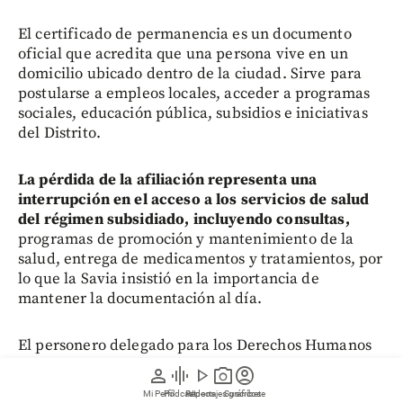
El certificado de permanencia es un documento
oficial que acredita que una persona vive en un
domicilio ubicado dentro de la ciudad. Sirve para
postularse a empleos locales, acceder a programas
sociales, educación pública, subsidios e iniciativas
del Distrito.
La pérdida de la afiliación representa una
interrupción en el acceso a los servicios de salud
del régimen subsidiado, incluyendo consultas,
programas de promoción y mantenimiento de la
salud, entrega de medicamentos y tratamientos, por
lo que la Savia insistió en la importancia de
mantener la documentación al día.
El personero delegado para los Derechos Humanos
en Medellín, Elkin Gallego, indicó que el registro es
person
graphic_eq
play_arrow
photo_camera
account_circle
sencillo y necesario para garantizar una atención
Mi Perfil
Pódcast
Reportajes gráficos
Videos
Suscríbete