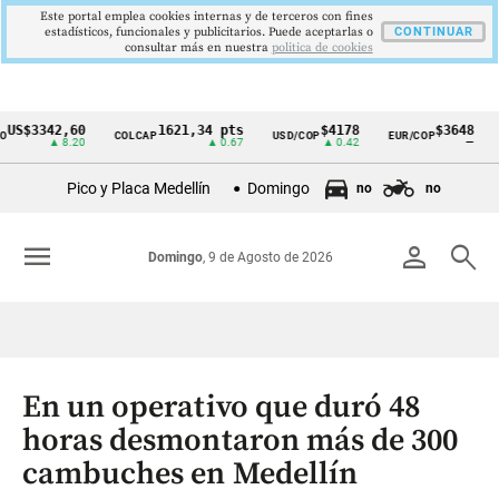
Este portal emplea cookies internas y de terceros con fines
estadísticos, funcionales y publicitarios. Puede aceptarlas o
CONTINUAR
consultar más en nuestra
politica de cookies
3342,60
1621,34 pts
$4178
$3648
COLCAP
USD/COP
EUR/COP
DESE
Cintillo
▲ 8.20
▲ 0.67
▲ 0.42
—
de
Pico y Placa Medellín
Domingo
no
no
indicadores
económicos
menu
person
search
Domingo
, 9 de Agosto de 2026
Colombia
En un operativo que duró 48
horas desmontaron más de 300
cambuches en Medellín