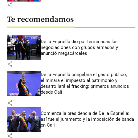
share
Te recomendamos
De la Espriella dio por terminadas las
negociaciones con grupos armados y
anunció megacárceles
share
De la Espriella congelará el gasto público,
eliminará el impuesto al patrimonio y
desarrollará el fracking: primeros anuncios
desde Cali
share
Comienza la presidencia de De la Espriella:
así fue el juramento y la imposición de banda
en Cali
share