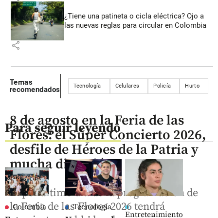
¿Tiene una patineta o cicla eléctrica? Ojo a
las nuevas reglas para circular en Colombia
share
Temas
Tecnología
Celulares
Policía
Hurto
R
recomendados
8 de agosto en la Feria de las
Para seguir leyendo
Flores: el Súper Concierto 2026,
desfile de Héroes de la Patria y
mucha diversión
El penúltimo día de la programación de
la Feria de las Flores 2026 tendrá
Colombia
Tecnología
Entretenimiento