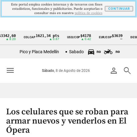
Este portal emplea cookies internas y de terceros con fines
estadísticos, funcionales y publicitarios. Puede aceptarlas o
CONTINUAR
consultar más en nuestra
politica de cookies
,60
1621,34 pts
$4178
$3639
COLCAP
USD/COP
EUR/COP
DESEMPLE
Cintillo
8.20
▲ 0.67
▲ 0.42
—
de
Pico y Placa Medellín
Sabado
no
no
indicadores
económicos
menu
person
search
Sábado
, 8 de Agosto de 2026
Colombia
Los celulares que se roban para
armar nuevos y venderlos en El
Ópera