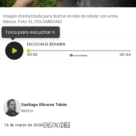
Imagen dramatizada para ilustrar el robo de celular con arma
blanca. Foto: EL COLOMBIANO
×
Toca para escuchar
1
2
ESCUCHA EL RESUMEN
Tiempo transcurrido: 0 segundos
Du
00:00
00:44
Santiago Olivares Tobón
Metro
16 de marzo de 2026