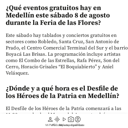
¿Qué eventos gratuitos hay en
Medellín este sábado 8 de agosto
durante la Feria de las Flores?
Este sábado hay tablados y conciertos gratuitos en
sectores como Robledo, Santa Cruz, San Antonio de
Prado, el Centro Comercial Terminal del Sur y el barrio
Boyacá Las Brisas. La programación incluye artistas
como El Combo de las Estrellas, Rafa Pérez, Son del
Cerro, Horacio Grisales “El Boquiabierto” y Aniel
Velásquez.
¿Dónde y a qué hora es el Desfile de
los Héroes de la Patria en Medellín?
El Desfile de los Héroes de la Patria comenzará a las
11:30 a. m. desde el Museo del Agua y tendrá un
person
graphic_eq
play_arrow
photo_camera
account_circle
recorrido que saldrá y finalizará en el sector de EPM.
Mi Perfil
Pódcast
Reportajes gráficos
Videos
Suscríbete
Pasará por la calle 42, la avenida San Juan, la carrera