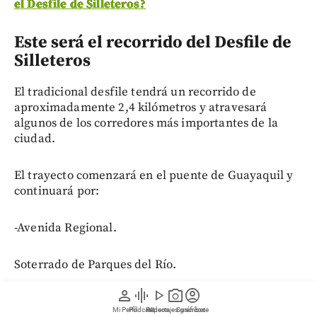
el Desfile de Silleteros?
Este será el recorrido del Desfile de
Silleteros
El tradicional desfile tendrá un recorrido de
aproximadamente 2,4 kilómetros y atravesará
algunos de los corredores más importantes de la
ciudad.
El trayecto comenzará en el puente de Guayaquil y
continuará por:
-Avenida Regional.
Soterrado de Parques del Río.
person
graphic_eq
play_arrow
photo_camera
account_circle
-Calle San Juan.
Mi Perfil
Pódcast
Reportajes gráficos
Videos
Suscríbete