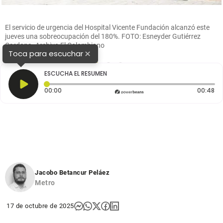
El servicio de urgencia del Hospital Vicente Fundación alcanzó este
jueves una sobreocupación del 180%. FOTO: Esneyder Gutiérrez
Cardona. Archivo El Colombiano
×
Toca para escuchar
1
2
3
ESCUCHA EL RESUMEN
Tiempo transcurrido: 0 segundos
Du
00:00
00:48
Jacobo Betancur Peláez
Metro
17 de octubre de 2025