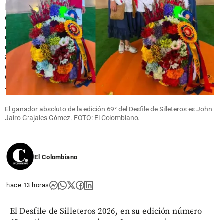
las
órdenes
de
captura
de los
asesinos
de Julián
en Las
Palmas
share
El ganador absoluto de la edición 69° del Desfile de Silleteros es John
Jairo Grajales Gómez. FOTO: El Colombiano.
El Colombiano
hace 13 horas
El Desfile de Silleteros 2026, en su edición número