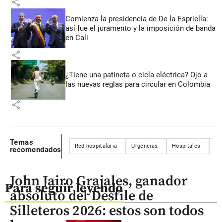
share
Comienza la presidencia de De la Espriella:
así fue el juramento y la imposición de banda
en Cali
share
¿Tiene una patineta o cicla eléctrica? Ojo a
las nuevas reglas para circular en Colombia
share
Temas
Red hospitalaria
Urgencias
Hospitales
Ho
recomendados
John Jairo Grajales, ganador
Para seguir leyendo
absoluto del Desfile de
Silleteros 2026: estos son todos