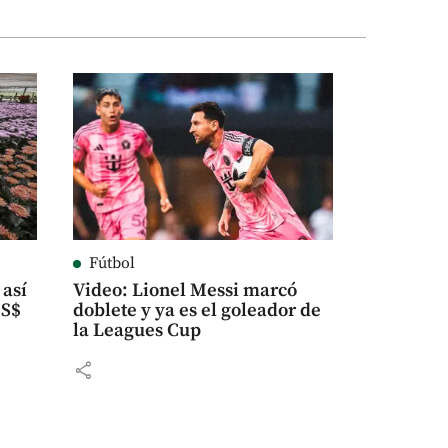
Fútbol
 así
Video: Lionel Messi marcó
US$
doblete y ya es el goleador de
la Leagues Cup
share