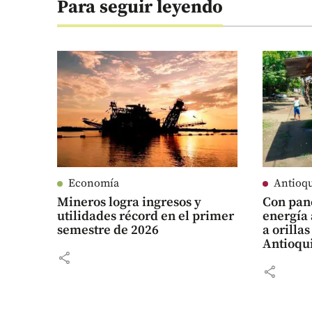
Para seguir leyendo
Economía
Antioq
Mineros logra ingresos y
Con pane
utilidades récord en el primer
energía 
semestre de 2026
a orillas
Antioqu
share
share