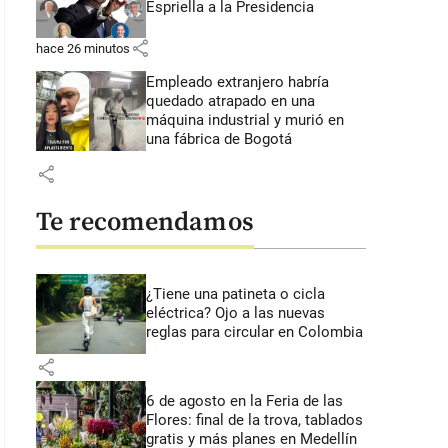
Espriella a la Presidencia
share
hace 26 minutos
Empleado extranjero habría
quedado atrapado en una
máquina industrial y murió en
una fábrica de Bogotá
share
Te recomendamos
¿Tiene una patineta o cicla
eléctrica? Ojo a las nuevas
reglas para circular en Colombia
share
6 de agosto en la Feria de las
Flores: final de la trova, tablados
gratis y más planes en Medellín