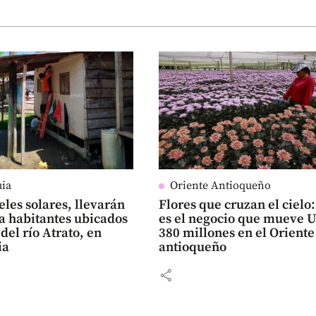
uia
Oriente Antioqueño
les solares, llevarán
Flores que cruzan el cielo:
a habitantes ubicados
es el negocio que mueve 
 del río Atrato, en
380 millones en el Oriente
ia
antioqueño
share