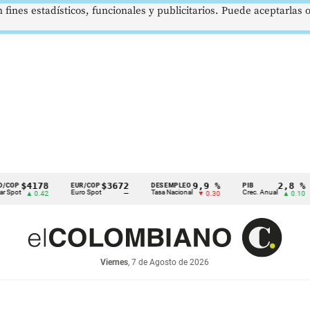
 fines estadísticos, funcionales y publicitarios. Puede aceptarlas
178
$3672
9,9 %
2,8 %
EUR/COP
DESEMPLEO
PIB
TRM
Euro Spot
Tasa Nacional
Crec. Anual
Tasa
 0.42
—
▼ 0.30
▲ 0.10
Viernes
, 7 de Agosto de 2026