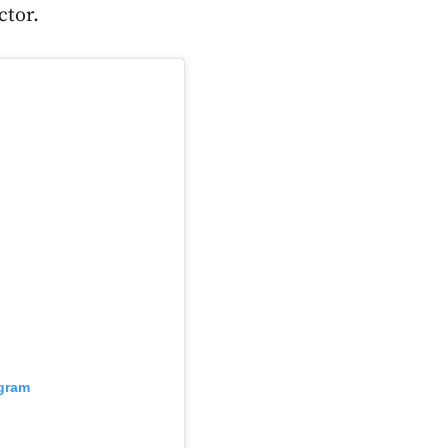
ctor.
agram