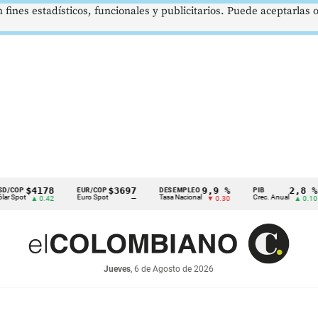
 fines estadísticos, funcionales y publicitarios. Puede aceptarlas
$4178
$3697
9,9 %
2,8 %
EUR/COP
DESEMPLEO
PIB
T
Euro Spot
Tasa Nacional
Crec. Anual
Ta
▲ 0.42
—
▼ 0.30
▲ 0.10
Jueves
, 6 de Agosto de 2026