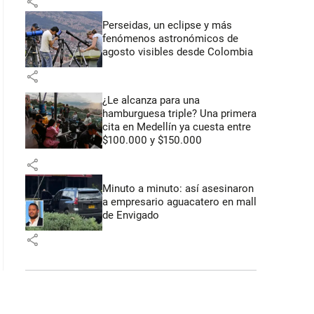
share
Perseidas, un eclipse y más
fenómenos astronómicos de
agosto visibles desde Colombia
share
¿Le alcanza para una
hamburguesa triple? Una primera
cita en Medellín ya cuesta entre
$100.000 y $150.000
share
Minuto a minuto: así asesinaron
a empresario aguacatero en mall
de Envigado
share