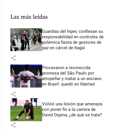
Las más leídas
Guardias del Inpec confiesan su
responsabilidad en controles de
polémica fiesta de gestores de
paz en cárcel de Itagüí
share
Procesaron a reconocida
promesa del São Paulo por
atropellar y matar a un anciano
en Brasil: quedó en libertad
share
Volvió una lesión que amenaza
con poner fin a la carrera de
David Ospina, ¿de qué se trata?
share