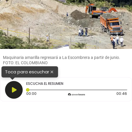
Maquinaria amarilla regresará a La Escombrera a partir de junio.
FOTO: EL COLOMBIANO
×
Toca para escuchar
ESCUCHA EL RESUMEN
Tiempo transcurrido: 0 segundos
Du
00:00
00:46