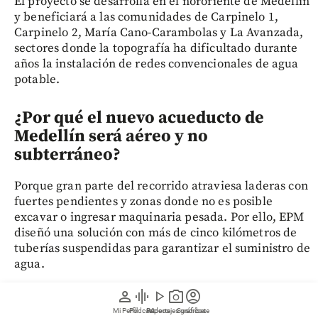
El proyecto se desarrolla en el nororiente de Medellín
y beneficiará a las comunidades de Carpinelo 1,
Carpinelo 2, María Cano-Carambolas y La Avanzada,
sectores donde la topografía ha dificultado durante
años la instalación de redes convencionales de agua
potable.
¿Por qué el nuevo acueducto de
Medellín será aéreo y no
subterráneo?
Porque gran parte del recorrido atraviesa laderas con
fuertes pendientes y zonas donde no es posible
excavar o ingresar maquinaria pesada. Por ello, EPM
diseñó una solución con más de cinco kilómetros de
tuberías suspendidas para garantizar el suministro de
agua.
person
graphic_eq
play_arrow
photo_camera
account_circle
¿Cuántas personas tendrán agua
Mi Perfil
Pódcast
Reportajes gráficos
Videos
Suscríbete