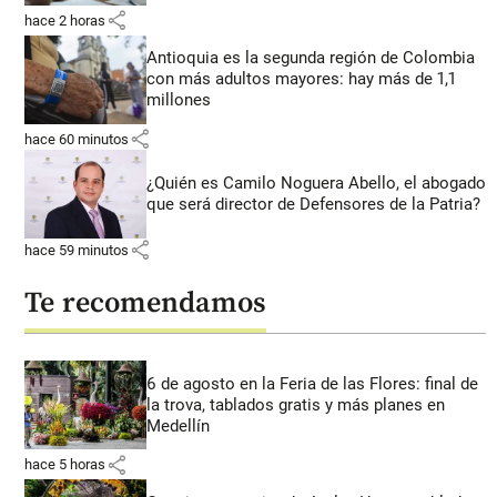
share
hace 2 horas
Antioquia es la segunda región de Colombia
con más adultos mayores: hay más de 1,1
millones
share
hace 60 minutos
¿Quién es Camilo Noguera Abello, el abogado
que será director de Defensores de la Patria?
share
hace 59 minutos
Te recomendamos
6 de agosto en la Feria de las Flores: final de
la trova, tablados gratis y más planes en
Medellín
share
hace 5 horas