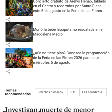
Concierto gratuito de Arelys Henao, tablado
en el Centro y recorridos por Santa Elena
este 6 de agosto en la Feria de las Flores
share
Murió la bebé hipopótamo rescatada en el
Magdalena Medio
share
¿Aún no tiene plan? Conozca la programación
de la Feria de las Flores 2026 para este
miércoles 5 de agosto
share
Temas
Derechos humanos
JEP
La Escombrera
U
recomendados
Investigan muerte de menor