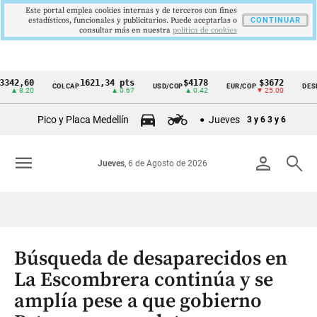
Este portal emplea cookies internas y de terceros con fines
estadísticos, funcionales y publicitarios. Puede aceptarlas o
CONTINUAR
consultar más en nuestra
politica de cookies
60
1621,34 pts
$4178
$3672
COLCAP
USD/COP
EUR/COP
DESEMPLE
Cintillo
.20
▲ 0.67
▲ 0.42
▼ 25.00
de
Pico y Placa Medellín
Jueves
3 y 6
3 y 6
indicadores
económicos
menu
person
search
Jueves
, 6 de Agosto de 2026
Colombia
Búsqueda de desaparecidos en
La Escombrera continúa y se
amplía pese a que gobierno