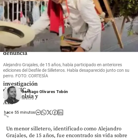
Economía
Acolgen
denuncia
supuesto
“hostigamiento
Alejandro Grajales, de 15 años, había participado en anteriores
ediciones del Desfile de Silleteros. Había desaparecido junto con su
institucional”
perro. FOTO: CORTESÍA
tras
investigación
de la SIC a
Santiago Olivares Tobón
Enel, Celsia y
Metro
AES
hace 55 minutos
share
Un menor silletero, identificado como Alejandro
Grajales, de 15 años, fue encontrado sin vida sobre