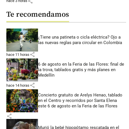
share
hace 3 horas
Te recomendamos
¿Tiene una patineta o cicla eléctrica? Ojo a
las nuevas reglas para circular en Colombia
share
hace 11 horas
6 de agosto en la Feria de las Flores: final de
la trova, tablados gratis y más planes en
Medellín
share
hace 14 horas
Concierto gratuito de Arelys Henao, tablado
en el Centro y recorridos por Santa Elena
este 6 de agosto en la Feria de las Flores
share
Murió la bebé hipopótamo rescatada en el