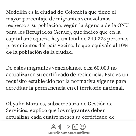
Medellín es la ciudad de Colombia que tiene el
mayor porcentaje de migrantes venezolanos
respecto a su población, según la Agencia de la ONU
para los Refugiados (Acnur), que indicó que en la
capital antioqueña hay un total de 240.278 personas
provenientes del país vecino, lo que equivale al 10%
de la población de la ciudad.
De estos migrantes venezolanos, casi 60.000 no
actualizaron su certificado de residencia. Este es un
requisito establecido por la normativa vigente para
acreditar la permanencia en el territorio nacional.
Obyalin Morales, subsecretaria de Gestión de
Servicios, explicó que los migrantes deben
actualizar cada cuatro meses su certificado de
permanencia en la página de la Alcaldía de
person
graphic_eq
play_arrow
photo_camera
account_circle
Medellín; de lo contrario, serán retirados de la
Mi Perfil
Pódcast
Reportajes gráficos
Videos
Suscríbete