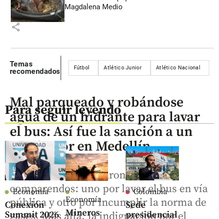
Magdalena Medio
share
Temas
Fútbol
Atlético Junior
Atlético Nacional
H
recomendados
Mal parqueado y robándose
Para seguir leyendo
agua de un hidrante para lavar
el bus: Así fue la sanción a un
conductor en Medellín
Al infractor le aplicaron dos
comparendos: uno por lavar el bus en vía
Economía
Colombia
Economía
pública y otro por incumplir la norma de
Conexión
Sede
Mineros
Summit 2026
presidencial
gases. Más allá, la indignación por el