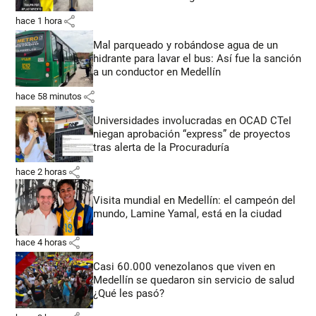
share
hace 1 hora
Mal parqueado y robándose agua de un
hidrante para lavar el bus: Así fue la sanción
a un conductor en Medellín
share
hace 58 minutos
Universidades involucradas en OCAD CTeI
niegan aprobación “express” de proyectos
tras alerta de la Procuraduría
share
hace 2 horas
Visita mundial en Medellín: el campeón del
mundo, Lamine Yamal, está en la ciudad
share
hace 4 horas
Casi 60.000 venezolanos que viven en
Medellín se quedaron sin servicio de salud
¿Qué les pasó?