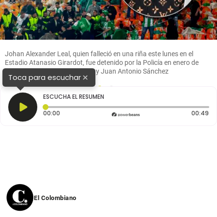
Johan Alexander Leal, quien falleció en una riña este lunes en el
Estadio Atanasio Girardot, fue detenido por la Policía en enero de
2025. FOTOS: Cortesía Policía y Juan Antonio Sánchez
×
Toca para escuchar
1
2
ESCUCHA EL RESUMEN
Tiempo transcurrido: 0 segundos
Du
00:00
00:49
El Colombiano