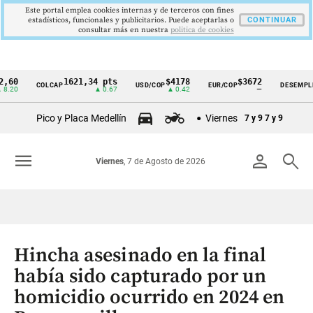
Este portal emplea cookies internas y de terceros con fines
estadísticos, funcionales y publicitarios. Puede aceptarlas o
CONTINUAR
consultar más en nuestra
politica de cookies
1621,34 pts
$4178
$3672
9,9
COLCAP
USD/COP
EUR/COP
DESEMPLEO
Cintillo
▲ 0.67
▲ 0.42
—
▼ 0
de
Pico y Placa Medellín
Viernes
7 y 9
7 y 9
indicadores
económicos
menu
person
search
Viernes
, 7 de Agosto de 2026
Colombia
Hincha asesinado en la final
había sido capturado por un
homicidio ocurrido en 2024 en