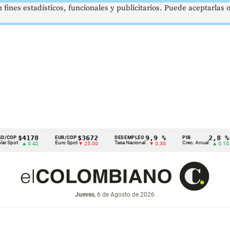
 fines estadísticos, funcionales y publicitarios. Puede aceptarlas
$4178
$3672
9,9 %
2,8 %
EUR/COP
DESEMPLEO
PIB
T
Euro Spot
Tasa Nacional
Crec. Anual
Ta
▲ 0.42
▼ 25.00
▼ 0.30
▲ 0.10
Jueves
, 6 de Agosto de 2026