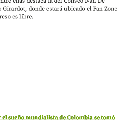
tre ellas destaca la del Coliseo Iván De
 Girardot, donde estará ubicado el Fan Zone
reso es libre.
 el sueño mundialista de Colombia se tomó