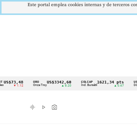
Este portal emplea cookies internas y de terceros con
73,48
US$3342,60
1621,34 pts
ORO
COLCAP
USD/COP
Cintillo
Onza Troy
Índ. Bursátil
Dólar Spot
▼ 1.12
▲ 8.20
▲ 0.67
de
indicadores
graphic_eq
play_arrow
photo_camera
económicos
Colombia