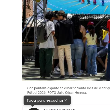
Con pantalla gigante en el barrio Santa Inés de Manriq
Fútbol 2026. FOTO Julio César Herrera.
×
Toca para escuchar
ESCUCHA EL RESUMEN