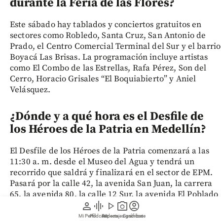
durante la Feria de las Flores?
Este sábado hay tablados y conciertos gratuitos en
sectores como Robledo, Santa Cruz, San Antonio de
Prado, el Centro Comercial Terminal del Sur y el barrio
Boyacá Las Brisas. La programación incluye artistas
como El Combo de las Estrellas, Rafa Pérez, Son del
Cerro, Horacio Grisales “El Boquiabierto” y Aniel
Velásquez.
¿Dónde y a qué hora es el Desfile de
los Héroes de la Patria en Medellín?
El Desfile de los Héroes de la Patria comenzará a las
11:30 a. m. desde el Museo del Agua y tendrá un
recorrido que saldrá y finalizará en el sector de EPM.
Pasará por la calle 42, la avenida San Juan, la carrera
65, la avenida 80, la calle 12 Sur, la avenida El Poblado
person
graphic_eq
play_arrow
photo_camera
account_circle
y la avenida 33, con paso por la calle 30.
Mi Perfil
Pódcast
Reportajes gráficos
Videos
Suscríbete