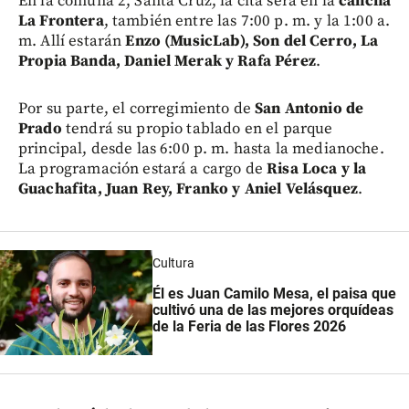
En la comuna 2, Santa Cruz, la cita será en la
cancha
La Frontera
, también entre las 7:00 p. m. y la 1:00 a.
m. Allí estarán
Enzo (MusicLab), Son del Cerro, La
Propia Banda, Daniel Merak y Rafa Pérez
.
Por su parte, el corregimiento de
San Antonio de
Prado
tendrá su propio tablado en el parque
principal, desde las 6:00 p. m. hasta la medianoche.
La programación estará a cargo de
Risa Loca y la
Guachafita, Juan Rey, Franko y Aniel Velásquez
.
Cultura
Él es Juan Camilo Mesa, el paisa que
cultivó una de las mejores orquídeas
de la Feria de las Flores 2026