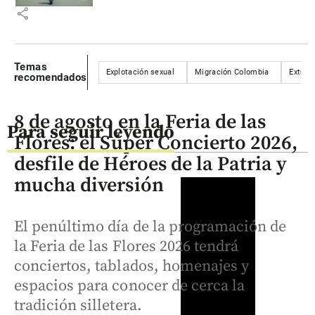
share
Temas
Explotación sexual
Migración Colombia
Extran
recomendados
8 de agosto en la Feria de las
Para seguir leyendo
Flores: el Súper Concierto 2026,
desfile de Héroes de la Patria y
mucha diversión
El penúltimo día de la programación de
la Feria de las Flores 2026 tendrá
conciertos, tablados, homenajes y
espacios para conocer de cerca la
tradición silletera.