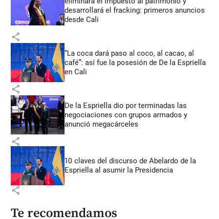
eliminará el impuesto al patrimonio y
desarrollará el fracking: primeros anuncios
desde Cali
share
“La coca dará paso al coco, al cacao, al
café”: así fue la posesión de De la Espriella
en Cali
share
De la Espriella dio por terminadas las
negociaciones con grupos armados y
anunció megacárceles
share
10 claves del discurso de Abelardo de la
Espriella al asumir la Presidencia
share
Te recomendamos