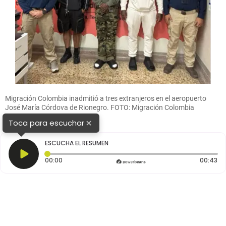
Migración Colombia inadmitió a tres extranjeros en el aeropuerto
José María Córdova de Rionegro. FOTO: Migración Colombia
×
Toca para escuchar
ESCUCHA EL RESUMEN
Tiempo transcurrido: 0 segundos
Du
00:00
00:43