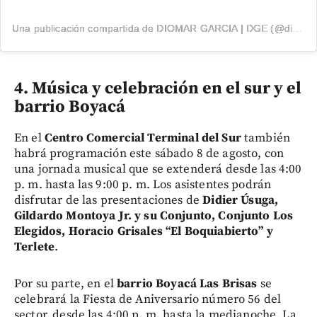
Una publicación compartida de DIOMAR GARCIA | DGE (@diomargarcia1)
4. Música y celebración en el sur y el
barrio Boyacá
En el
Centro Comercial Terminal del Sur
también
habrá programación este sábado 8 de agosto, con
una jornada musical que se extenderá desde las 4:00
p. m. hasta las 9:00 p. m. Los asistentes podrán
disfrutar de las presentaciones de
Didier Úsuga,
Gildardo Montoya Jr. y su Conjunto, Conjunto Los
Elegidos, Horacio Grisales “El Boquiabierto” y
Terlete
.
Por su parte, en el
barrio Boyacá Las Brisas
se
celebrará la Fiesta de Aniversario número 56 del
sector, desde las 4:00 p. m. hasta la medianoche. La