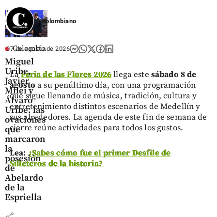
El Colombiano
Colombia
07 de agosto de 2026
Miguel
Uribe,
La
Feria de las Flores 2026
llega este
sábado 8 de
Javier
agosto
a su penúltimo día, con una programación
Milei y
que sigue llenando de música, tradición, cultura y
Álvaro
entretenimiento distintos escenarios de Medellín y
Uribe: las
sus alrededores. La agenda de este fin de semana de
ovaciones
cierre reúne actividades para todos los gustos.
que
marcaron
la
Lea:
¿Sabes cómo fue el primer Desfile de
posesión
Silleteros de la historia?
de
Abelardo
de la
Espriella
share