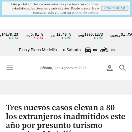
Este portal emplea cookies internas y de terceros con fines
estadísticos, funcionales y publicitarios. Puede aceptarlas o
CONTINUAR
consultar más en nuestra
politica de cookies
78,23
5,81 %
12,48 %
$386,1273
$1.750.90
IPC
DTF
UVR
SMMLV
Cintillo
▲ 0.42
▼ 0.12
▲ 0.05
▲ 0.03
de
Pico y Placa Medellín
Sabado
no
no
indicadores
económicos
menu
person
search
Sábado
, 8 de Agosto de 2026
Colombia
Tres nuevos casos elevan a 80
los extranjeros inadmitidos este
año por presunto turismo