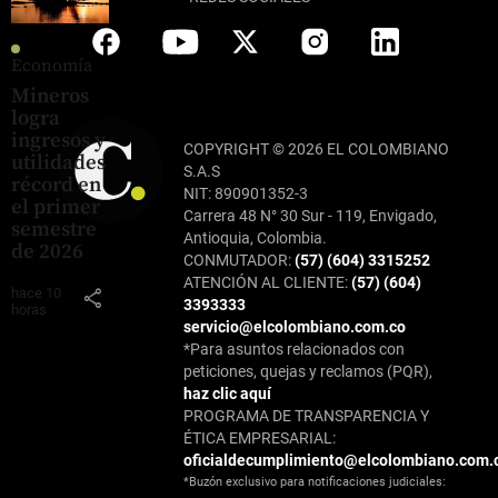
Economía
Mineros
logra
ingresos y
COPYRIGHT © 2026 EL COLOMBIANO
utilidades
S.A.S
récord en
NIT: 890901352-3
el primer
Carrera 48 N° 30 Sur - 119, Envigado,
semestre
Antioquia, Colombia.
de 2026
CONMUTADOR:
(57) (604) 3315252
ATENCIÓN AL CLIENTE:
(57) (604)
hace 10
share
3393333
horas
servicio@elcolombiano.com.co
*Para asuntos relacionados con
peticiones, quejas y reclamos (PQR),
haz clic aquí
PROGRAMA DE TRANSPARENCIA Y
ÉTICA EMPRESARIAL:
oficialdecumplimiento@elcolombiano.com.
*Buzón exclusivo para notificaciones judiciales: