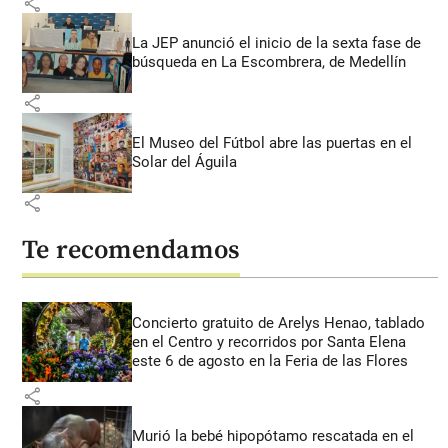
share
La JEP anunció el inicio de la sexta fase de
búsqueda en La Escombrera, de Medellín
share
El Museo del Fútbol abre las puertas en el
Solar del Águila
share
Te recomendamos
Concierto gratuito de Arelys Henao, tablado
en el Centro y recorridos por Santa Elena
este 6 de agosto en la Feria de las Flores
share
Murió la bebé hipopótamo rescatada en el