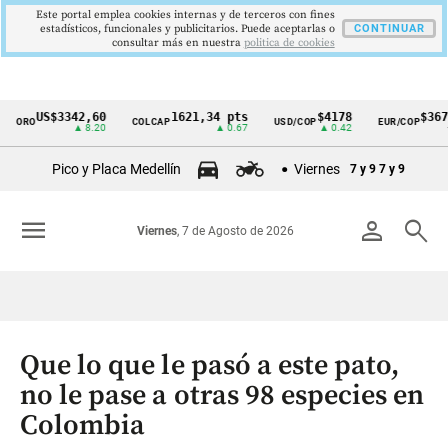
Este portal emplea cookies internas y de terceros con fines
estadísticos, funcionales y publicitarios. Puede aceptarlas o
CONTINUAR
consultar más en nuestra
politica de cookies
US$3342,60
1621,34 pts
$4178
$3672
ORO
COLCAP
USD/COP
EUR/COP
Cintillo
▲ 8.20
▲ 0.67
▲ 0.42
—
de
Pico y Placa Medellín
Viernes
7 y 9
7 y 9
indicadores
económicos
menu
person
search
Viernes
, 7 de Agosto de 2026
Colombia
Que lo que le pasó a este pato,
no le pase a otras 98 especies en
Colombia