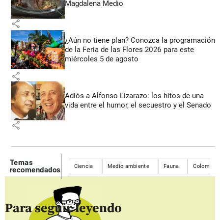
Magdalena Medio
share
¿Aún no tiene plan? Conozca la programación
de la Feria de las Flores 2026 para este
miércoles 5 de agosto
share
Adiós a Alfonso Lizarazo: los hitos de una
vida entre el humor, el secuestro y el Senado
share
Temas
Ciencia
Medio ambiente
Fauna
Colombia
recomendados
Para seguir leyendo