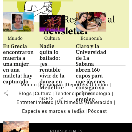
Regístrate al
newsletter
Mundo
Cultura
Economía
En Grecia
Nadie
Claro y la
encontraron
quita lo
Universidad
muerta a
bailado:
de La
una mujer
¿es
Sabana
en una
rentable
abren 160
maleta: hay
vivir de la
cupos para
capturado
danza en
que jóvenes
Mundo
Economía
Deportes
Opinión
Medellín?
consigan su
share
primer
Blogs
Cultura
Tendencias
Tecnología
empleo
hace 16
share
Entretenimiento
Multimedia
Generación
horas
share
Especiales marcas aliadas
Pódcast
REDES SOCIALES