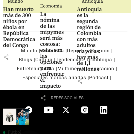
Mundo
Antioquia
Economía
Han muerto
Antioquia
La
más de 300
es la
nómina
niños por
segunda
de las
ébola en
región de
mipymes
República
Colombia
será más
Democrática
con más
costosa:
del Congo
adultos
estas son
Mundo
Economía
Deportes
Opinión
mayores:
las
share
hay más
Blogs
Cultura
Tendencias
Tecnología
opciones
de 1,1
para
Entretenimiento
Multimedia
Generación
millones
enfrentar
Especiales marcas aliadas
Pódcast
el
share
impacto
share
REDES SOCIALES
Fútbol