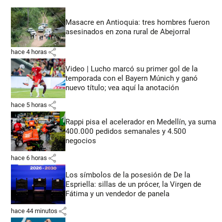
Masacre en Antioquia: tres hombres fueron
asesinados en zona rural de Abejorral
share
hace 4 horas
Video | Lucho marcó su primer gol de la
temporada con el Bayern Múnich y ganó
nuevo título; vea aquí la anotación
share
hace 5 horas
Rappi pisa el acelerador en Medellín, ya suma
400.000 pedidos semanales y 4.500
negocios
share
hace 6 horas
Los símbolos de la posesión de De la
Espriella: sillas de un prócer, la Virgen de
Fátima y un vendedor de panela
share
hace 44 minutos