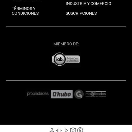
INDUSTRIA Y COMERCIO
TÉRMINOS Y
CONDICIONES
SUSCRIPCIONES
MIEMBRO DE:
person
graphic_eq
play_arrow
photo_camera
account_circle