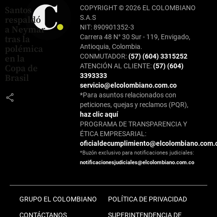
COPYRIGHT © 2026 EL COLOMBIANO
Santos
S.A.S
respaldó
NIT: 890901352-3
a Neymar
Carrera 48 N° 30 Sur - 119, Envigado,
tras la
Antioquia, Colombia.
polémica
CONMUTADOR:
(57) (604) 3315252
en la
ATENCIÓN AL CLIENTE:
(57) (604)
Copa de
3393333
Brasil
servicio@elcolombiano.com.co
*Para asuntos relacionados con
share
peticiones, quejas y reclamos (PQR),
haz clic aquí
PROGRAMA DE TRANSPARENCIA Y
ÉTICA EMPRESARIAL:
oficialdecumplimiento@elcolombiano.com.
*Buzón exclusivo para notificaciones judiciales:
notificacionesjudiciales@elcolombiano.com.co
GRUPO EL COLOMBIANO
POLÍTICA DE PRIVACIDAD
CONTÁCTANOS
SUPERINTENDENCIA DE