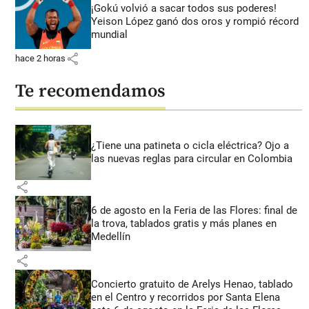
¡Gokú volvió a sacar todos sus poderes!
Yeison López ganó dos oros y rompió récord
mundial
share
hace 2 horas
Te recomendamos
¿Tiene una patineta o cicla eléctrica? Ojo a
las nuevas reglas para circular en Colombia
share
6 de agosto en la Feria de las Flores: final de
la trova, tablados gratis y más planes en
Medellín
share
Concierto gratuito de Arelys Henao, tablado
en el Centro y recorridos por Santa Elena