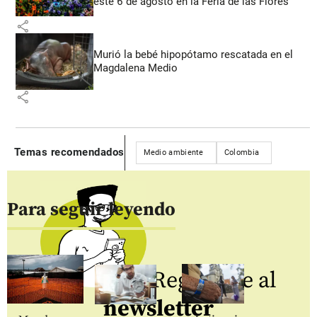
este 6 de agosto en la Feria de las Flores
share
Murió la bebé hipopótamo rescatada en el
Magdalena Medio
share
Temas recomendados
Medio ambiente
Colombia
Para seguir leyendo
Regístrate al
newsletter