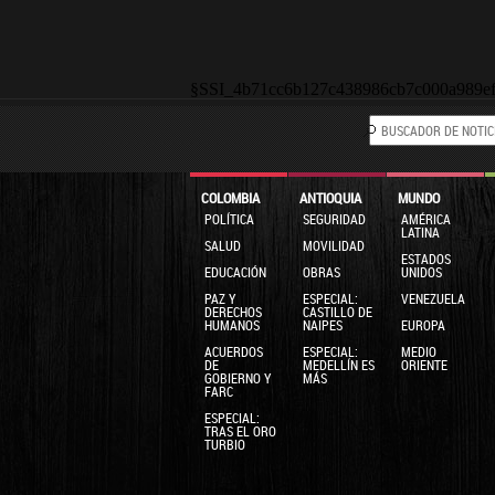
§SSI_4b71cc6b127c438986cb7c000a989e
COLOMBIA
ANTIOQUIA
MUNDO
POLÍTICA
SEGURIDAD
AMÉRICA
LATINA
SALUD
MOVILIDAD
ESTADOS
EDUCACIÓN
OBRAS
UNIDOS
PAZ Y
ESPECIAL:
VENEZUELA
DERECHOS
CASTILLO DE
HUMANOS
NAIPES
EUROPA
ACUERDOS
ESPECIAL:
MEDIO
DE
MEDELLÍN ES
ORIENTE
GOBIERNO Y
MÁS
FARC
ESPECIAL:
TRAS EL ORO
TURBIO