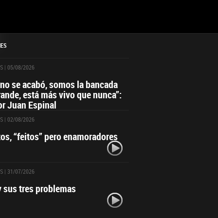
NES
S
| 05/08/2026
 no se acabó, somos la bancada
ande, está más vivo que nunca”:
r Juan Espinal
S
| 02/08/2026
itos, “feitos” pero enamoradores
S
| 31/07/2026
y sus tres problemas