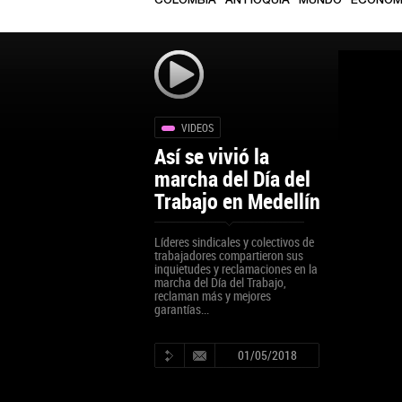
COLOMBIA
ANTIOQUIA
MUNDO
ECONOM
VIDEOS
Así se vivió la
marcha del Día del
Trabajo en Medellín
Líderes sindicales y colectivos de
trabajadores compartieron sus
inquietudes y reclamaciones en la
marcha del Día del Trabajo,
reclaman más y mejores
garantías...
01/05/2018