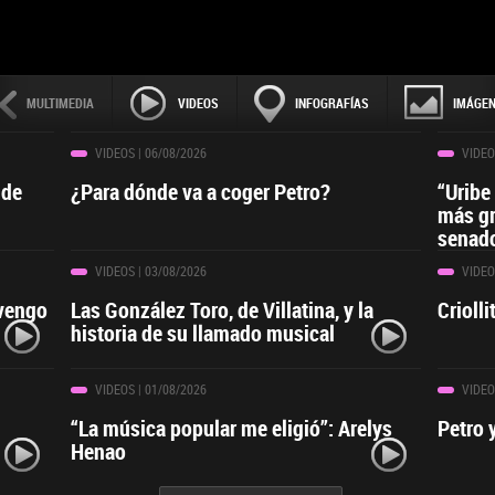
MULTIMEDIA
VIDEOS
INFOGRAFÍAS
IMÁGE
VIDEOS
| 06/08/2026
VIDEO
 de
¿Para dónde va a coger Petro?
“Uribe
más gr
senado
VIDEOS
| 03/08/2026
VIDEO
 vengo
Las González Toro, de Villatina, y la
Crioll
historia de su llamado musical
VIDEOS
| 01/08/2026
VIDEO
“La música popular me eligió”: Arelys
Petro 
Henao