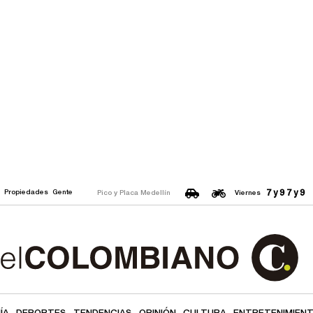
7 y 9
7 y 9
o
Propiedades
Gente
Pico y Placa Medellín
Viernes