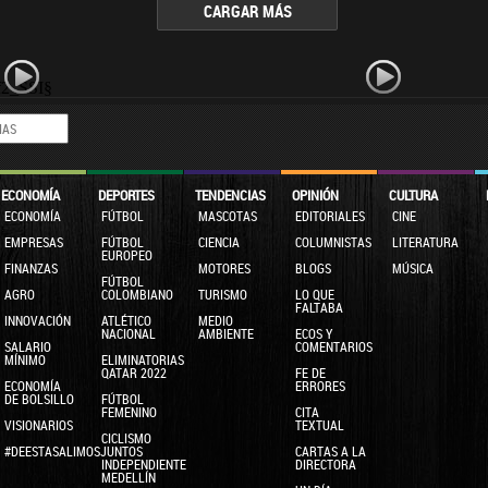
CARGAR MÁS
f2_SSI§
ECONOMÍA
DEPORTES
TENDENCIAS
OPINIÓN
CULTURA
ECONOMÍA
FÚTBOL
MASCOTAS
EDITORIALES
CINE
EMPRESAS
FÚTBOL
CIENCIA
COLUMNISTAS
LITERATURA
EUROPEO
FINANZAS
MOTORES
BLOGS
MÚSICA
FÚTBOL
AGRO
COLOMBIANO
TURISMO
LO QUE
FALTABA
INNOVACIÓN
ATLÉTICO
MEDIO
NACIONAL
AMBIENTE
ECOS Y
SALARIO
COMENTARIOS
MÍNIMO
ELIMINATORIAS
QATAR 2022
FE DE
ECONOMÍA
ERRORES
DE BOLSILLO
FÚTBOL
FEMENINO
CITA
VISIONARIOS
TEXTUAL
CICLISMO
#DEESTASALIMOSJUNTOS
CARTAS A LA
INDEPENDIENTE
DIRECTORA
MEDELLÍN