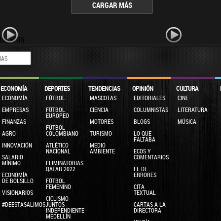
CARGAR MÁS
dd_SSI§
ECONOMÍA
DEPORTES
TENDENCIAS
OPINIÓN
CULTURA
ECONOMÍA
FÚTBOL
MASCOTAS
EDITORIALES
CINE
EMPRESAS
FÚTBOL
CIENCIA
COLUMNISTAS
LITERATURA
EUROPEO
FINANZAS
MOTORES
BLOGS
MÚSICA
FÚTBOL
AGRO
COLOMBIANO
TURISMO
LO QUE
FALTABA
INNOVACIÓN
ATLÉTICO
MEDIO
NACIONAL
AMBIENTE
ECOS Y
SALARIO
COMENTARIOS
MÍNIMO
ELIMINATORIAS
QATAR 2022
FE DE
ECONOMÍA
ERRORES
DE BOLSILLO
FÚTBOL
FEMENINO
CITA
VISIONARIOS
TEXTUAL
CICLISMO
#DEESTASALIMOSJUNTOS
CARTAS A LA
INDEPENDIENTE
DIRECTORA
MEDELLÍN