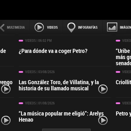
MULTIMEDIA
VIDEOS
INFOGRAFÍAS
IMÁGE
VIDEOS
| 06:02 PM
VIDEO
 de
¿Para dónde va a coger Petro?
“Uribe
más gr
senado
VIDEOS
| 03/08/2026
VIDEO
 vengo
Las González Toro, de Villatina, y la
Crioll
historia de su llamado musical
VIDEOS
| 01/08/2026
VIDEO
“La música popular me eligió”: Arelys
Petro 
Henao