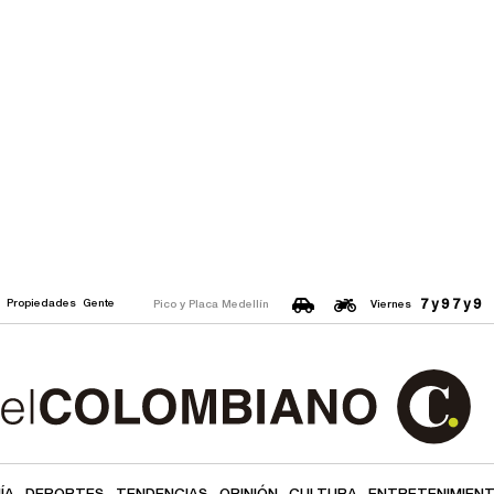
7 y 9
7 y 9
o
Propiedades
Gente
Pico y Placa Medellín
Viernes