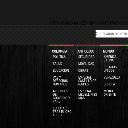
§SSI_a66f634c6b234884a56e4587cd6196
COLOMBIA
ANTIOQUIA
MUNDO
POLÍTICA
SEGURIDAD
AMÉRICA
LATINA
SALUD
MOVILIDAD
ESTADOS
EDUCACIÓN
OBRAS
UNIDOS
PAZ Y
ESPECIAL:
VENEZUELA
DERECHOS
CASTILLO DE
HUMANOS
NAIPES
EUROPA
ACUERDOS
ESPECIAL:
MEDIO
DE
MEDELLÍN ES
ORIENTE
GOBIERNO Y
MÁS
FARC
ESPECIAL:
TRAS EL ORO
TURBIO