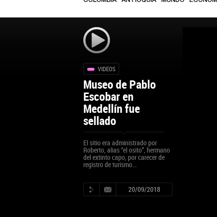
COLOMBIA
ANTIOQUIA
MUNDO
ECONOM
VIDEOS
Museo de Pablo
Escobar en
Medellín fue
sellado
El sitio era administrado por
Roberto, alias “el osito”, hermano
del extinto capo, por carecer de
registro de turismo...
20/09/2018