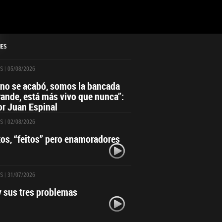
NES
S
| 05/08/2026
 no se acabó, somos la bancada
ande, está más vivo que nunca”:
r Juan Espinal
S
| 02/08/2026
itos, “feitos” pero enamoradores
S
| 31/07/2026
y sus tres problemas