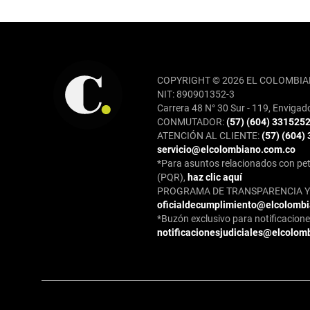
REDES SOCIALES
COPYRIGHT © 2026 EL COLOMBIA
NIT: 890901352-3
Carrera 48 N° 30 Sur - 119, Envigad
CONMUTADOR:
(57) (604) 331525
ATENCIÓN AL CLIENTE:
(57) (604)
servicio@elcolombiano.com.co
*Para asuntos relacionados con pet
(PQR),
haz clic aquí
PROGRAMA DE TRANSPARENCIA Y 
oficialdecumplimiento@elcolomb
*Buzón exclusivo para notificaciones
notificacionesjudiciales@elcolom