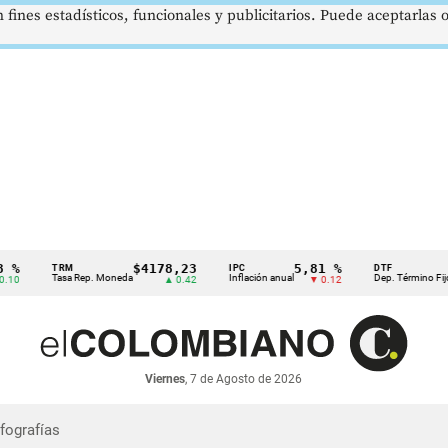
 fines estadísticos, funcionales y publicitarios. Puede aceptarlas
$4178,23
5,81 %
12
TRM
IPC
DTF
Tasa Rep. Moneda
Inflación anual
Dep. Término Fijo
▲ 0.42
▼ 0.12
Viernes
, 7 de Agosto de 2026
nfografías