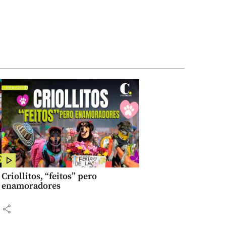
Criollitos, “feitos” pero
enamoradores
share