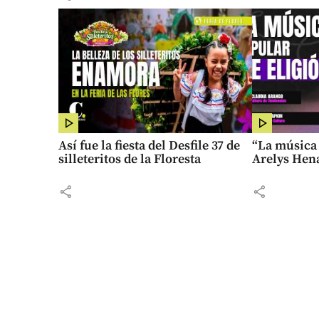
Así fue la fiesta del Desfile 37 de
“La música 
silleteritos de la Floresta
Arelys Hen
share
share