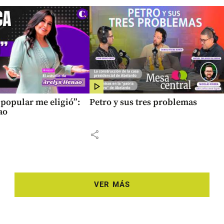
popular me eligió”:
Petro y sus tres problemas
ao
share
VER MÁS