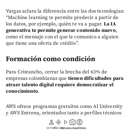
Vargas aclara la diferencia entre las dos tecnologías:
“Machine learning te permite predecir a partir de
los datos, por ejemplo, quién te va a pagar.
La IA
generativa te permite generar contenido nuevo
,
como el mensaje con el que le comunico a alguien
que tiene una oferta de crédito”.
Formación como condición
Para Cristancho, cerrar la brecha del 63% de
empresas colombianas que
tienen dificultades para
atraer talento digital requiere democratizar el
conocimiento
.
AWS ofrece programas gratuitos como AI University
y AWS Entrena, orientados tanto a perfiles técnicos
como no técnicos. “No solamente las personas
person
graphic_eq
play_arrow
photo_camera
account_circle
técnicas, sino las personas no técnicas también
Mi Perfil
Pódcast
Reportajes gráficos
Videos
Suscríbete