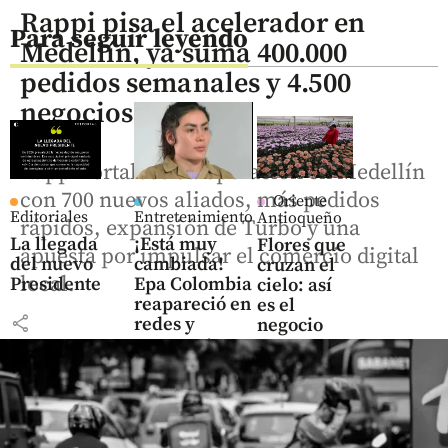
Rappi pisa el acelerador en
Para seguir leyendo
Medellín, ya suma 400.000
pedidos semanales y 4.500
negocios
Rappi fortalece su operación en Medellín
con 700 nuevos aliados, más pedidos
Oriente
Editoriales
Entretenimiento
Antioqueño
rápidos, expansión de Turbo y una
La llegada
¡Está muy
Flores que
apuesta por impulsar el comercio digital
del nuevo
cambiada!
cruzan el
local.
Presidente
Epa Colombia
cielo: así
reapareció en
es el
share
redes y
negocio
parece otra
que mueve
US$ 380
share
millones
en el
Oriente
antioqueño