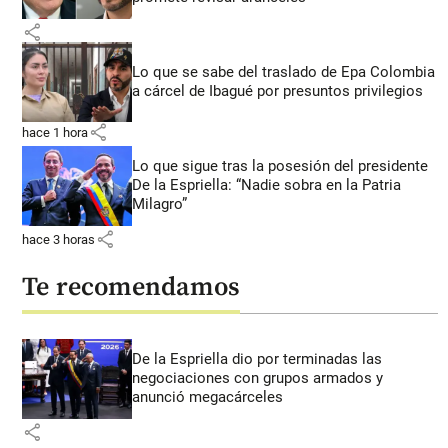
share
Lo que se sabe del traslado de Epa Colombia
a cárcel de Ibagué por presuntos privilegios
share
hace 1 hora
Lo que sigue tras la posesión del presidente
De la Espriella: “Nadie sobra en la Patria
Milagro”
share
hace 3 horas
Te recomendamos
De la Espriella dio por terminadas las
negociaciones con grupos armados y
anunció megacárceles
share