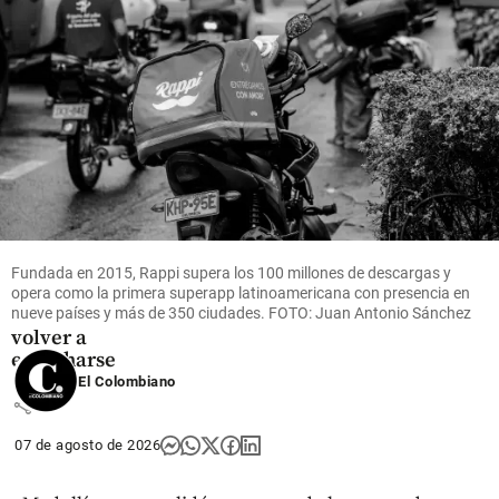
share
Críticos
Crónicas
de un Fan
Fatal:
Estados
Fundada en 2015, Rappi supera los 100 millones de descargas y
Alterados
opera como la primera superapp latinoamericana con presencia en
decide
nueve países y más de 350 ciudades. FOTO: Juan Antonio Sánchez
volver a
escucharse
El Colombiano
share
07 de agosto de 2026