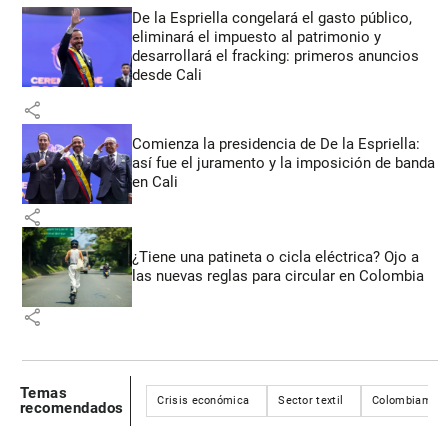
De la Espriella congelará el gasto público,
eliminará el impuesto al patrimonio y
desarrollará el fracking: primeros anuncios
desde Cali
share
Comienza la presidencia de De la Espriella:
así fue el juramento y la imposición de banda
en Cali
share
¿Tiene una patineta o cicla eléctrica? Ojo a
las nuevas reglas para circular en Colombia
share
Temas
Crisis económica
Sector textil
Colombiamod
recomendados