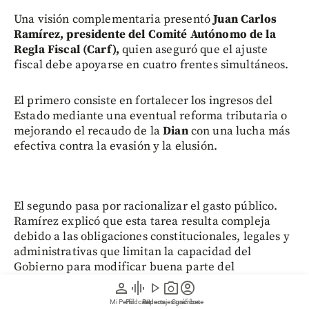
Una visión complementaria presentó
Juan Carlos
Ramírez, presidente del Comité Autónomo de la
Regla Fiscal (Carf),
quien aseguró que el ajuste
fiscal debe apoyarse en cuatro frentes simultáneos.
El primero consiste en fortalecer los ingresos del
Estado mediante una eventual reforma tributaria o
mejorando el recaudo de la
Dian
con una lucha más
efectiva contra la evasión y la elusión.
El segundo pasa por racionalizar el gasto público.
Ramírez explicó que esta tarea resulta compleja
debido a las obligaciones constitucionales, legales y
administrativas que limitan la capacidad del
Gobierno para modificar buena parte del
presupuesto. Sin embargo, aseguró que aún existe
person
graphic_eq
play_arrow
photo_camera
account_circle
espacio para hacer más eficiente el gasto y que ese
Mi Perfil
Pódcast
Reportajes gráficos
Videos
Suscríbete