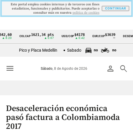
Este portal emplea cookies internas y de terceros con fines
estadísticos, funcionales y publicitarios. Puede aceptarlas o
CONTINUAR
consultar más en nuestra
politica de cookies
0
1621,34 pts
$4178
$3639
9
COLCAP
USD/COP
EUR/COP
DESEMPLEO
Cintillo
20
▲ 0.67
▲ 0.42
—
▼
de
Pico y Placa Medellín
Sabado
no
no
indicadores
económicos
menu
person
search
Sábado
, 8 de Agosto de 2026
Colombia
Desaceleración económica
pasó factura a Colombiamoda
2017