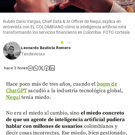
semestre
de 2026
hace 10
share
Rubén Darío Vargas, Chief Data & AI Officer de Nequi, explica en
horas
entrevista con EL COLOMBIANO cómo la inteligencia artificial está
transformando los servicios financieros en Colombia. FOTO cortesía
1
2
Leonardo Bautista Romero
Tendencias
hace 3 horas
Hace poco más de tres años, cuando el
boom de
ChatGPT
sacudió a la industria tecnológica global,
Nequi
tenía miedo.
No era el miedo al cambio, sino
el miedo concreto
de que un agente de inteligencia artificial pudiera
hablar con millones de usuarios
colombianos y
decir cosas incorrectas. Ese miedo, bien gestionado,