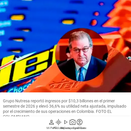
Grupo Nutresa reportó ingresos por $10,3 billones en el primer
semestre de 2026 y elevó 36,6% su utilidad neta ajustada, impulsado
por el crecimiento de sus operaciones en Colombia. FOTO EL
COLOMBIANO
person
graphic_eq
play_arrow
photo_camera
account_circle
Mi Perfil
Pódcast
Reportajes gráficos
Videos
Suscríbete