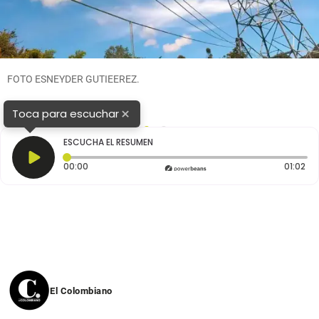
FOTO ESNEYDER GUTIEEREZ.
×
Toca para escuchar
1
2
ESCUCHA EL RESUMEN
Tiempo transcurrido: 0 segundos
Dur
00:00
01:02
El Colombiano