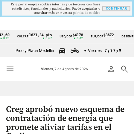
Este portal emplea cookies internas y de terceros con fines
estadísticos, funcionales y publicitarios. Puede aceptarlas o
CONTINUAR
consultar más en nuestra
politica de cookies
1621,34 pts
$4178
$3672
9,
COLCAP
USD/COP
EUR/COP
DESEMPLEO
Cintillo
▲ 0.67
▲ 0.42
—
▼ 0
de
Pico y Placa Medellín
Viernes
7 y 9
7 y 9
indicadores
económicos
menu
person
search
Viernes
, 7 de Agosto de 2026
Colombia
Creg aprobó nuevo esquema de
contratación de energía que
promete aliviar tarifas en el