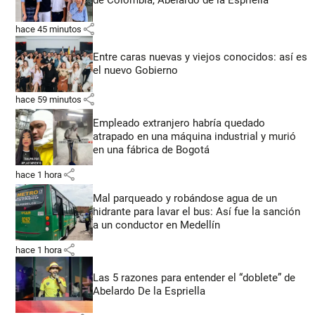
de Colombia, Abelardo de la Espriella
share
hace 45 minutos
Entre caras nuevas y viejos conocidos: así es
el nuevo Gobierno
share
hace 59 minutos
Empleado extranjero habría quedado
atrapado en una máquina industrial y murió
en una fábrica de Bogotá
share
hace 1 hora
Mal parqueado y robándose agua de un
hidrante para lavar el bus: Así fue la sanción
a un conductor en Medellín
share
hace 1 hora
Las 5 razones para entender el “doblete” de
Abelardo De la Espriella