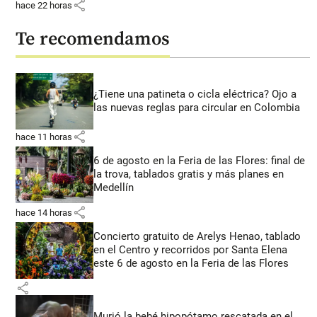
share
hace 22 horas
Te recomendamos
¿Tiene una patineta o cicla eléctrica? Ojo a
las nuevas reglas para circular en Colombia
share
hace 11 horas
6 de agosto en la Feria de las Flores: final de
la trova, tablados gratis y más planes en
Medellín
share
hace 14 horas
Concierto gratuito de Arelys Henao, tablado
en el Centro y recorridos por Santa Elena
este 6 de agosto en la Feria de las Flores
share
Murió la bebé hipopótamo rescatada en el