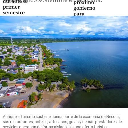
económico sostenible en el Urabá.
durante el
próximo
primer
gobierno
semestre
para
de 2026
enfrentar
crisis de
share
salud
share
Economía
¿Cuáles
fueron los
carros
más
vendidos
en
Aunque el turismo sostiene buena parte de la economía de Necoclí,
Colombia
sus restaurantes, hoteles, artesanos, guías y demás prestadores de
en julio?
servicios operaban de forma aislada, sin una oferta turística