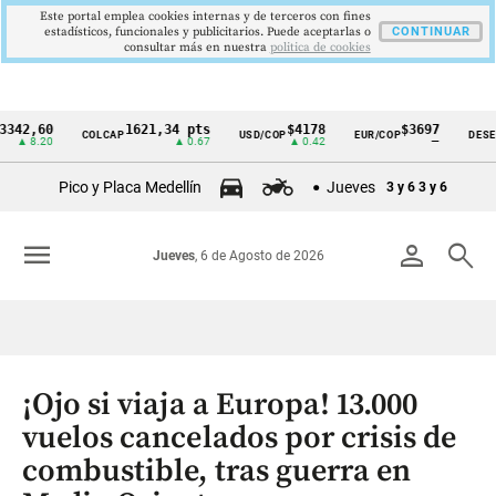
Este portal emplea cookies internas y de terceros con fines
estadísticos, funcionales y publicitarios. Puede aceptarlas o
CONTINUAR
consultar más en nuestra
politica de cookies
,60
1621,34 pts
$4178
$3697
COLCAP
USD/COP
EUR/COP
DESEMPLEO
Cintillo
.20
▲ 0.67
▲ 0.42
—
de
Pico y Placa Medellín
Jueves
3 y 6
3 y 6
indicadores
económicos
menu
person
search
Jueves
, 6 de Agosto de 2026
Colombia
¡Ojo si viaja a Europa! 13.000
vuelos cancelados por crisis de
combustible, tras guerra en