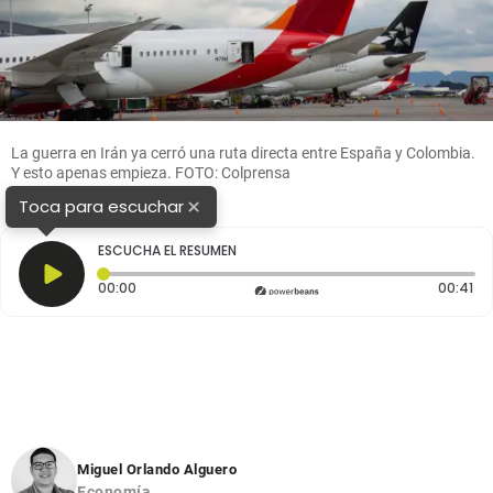
La guerra en Irán ya cerró una ruta directa entre España y Colombia.
Y esto apenas empieza. FOTO: Colprensa
×
Toca para escuchar
ESCUCHA EL RESUMEN
Tiempo transcurrido: 0 segundos
Du
00:00
00:41
Miguel Orlando Alguero
Economía