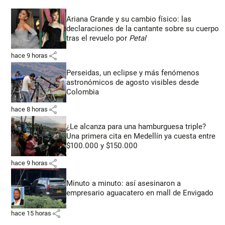
Ariana Grande y su cambio físico: las
declaraciones de la cantante sobre su cuerpo
tras el revuelo por
Petal
share
hace 9 horas
Perseidas, un eclipse y más fenómenos
astronómicos de agosto visibles desde
Colombia
share
hace 8 horas
¿Le alcanza para una hamburguesa triple?
Una primera cita en Medellín ya cuesta entre
$100.000 y $150.000
share
hace 9 horas
Minuto a minuto: así asesinaron a
empresario aguacatero en mall de Envigado
share
hace 15 horas