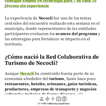
consigue empleo en tecnología para 7 de cada 10
jóvenes sin experiencia
La experiencia de
Necoclí
fue uno de los temas
centrales del encuentro realizado esta semana en el
municipio, donde representantes de las entidades
participantes evaluaron los
avances del programa
y
las estrategias para fortalecer su impacto en el
territorio.
¿Cómo nació la Red Colaborativa de
Turismo de Necoclí?
Aunque
Necoclí
ha construido buena parte de su
economía alrededor del
turismo
, hasta hace poco
restaurantes, hoteles, artesanos, guías turísticas,
productores, empresas de transporte y negocios
culturales
trabajan de forma dispersa,
sin
person
graphic_eq
play_arrow
photo_camera
account_circle
mecanismos de articulación que permitan
Mi Perfil
Pódcast
Reportajes gráficos
Videos
Suscríbete
consolidar una
oferta turística conjunta
.