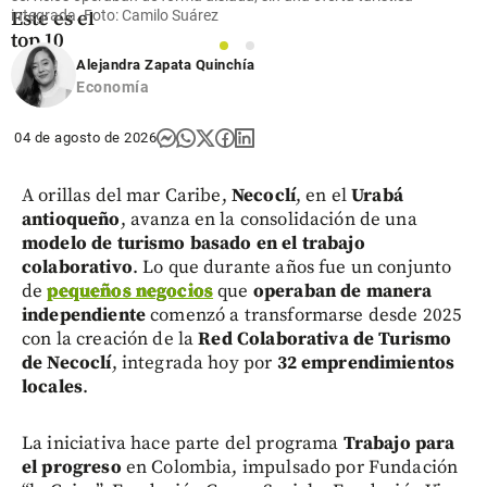
integrada. Foto: Camilo Suárez
Este es el
top 10
1
2
Alejandra Zapata Quinchía
share
Economía
04 de agosto de 2026
A orillas del mar Caribe,
Necoclí
, en el
Urabá
antioqueño
, avanza en la consolidación de una
modelo de turismo basado en el trabajo
colaborativo
. Lo que durante años fue un conjunto
de
pequeños negocios
que
operaban de manera
independiente
comenzó a transformarse desde 2025
con la creación de la
Red Colaborativa de Turismo
de Necoclí
, integrada hoy por
32 emprendimientos
locales
.
La iniciativa hace parte del programa
Trabajo para
el progreso
en Colombia, impulsado por Fundación