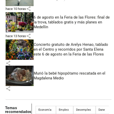
share
hace 10 horas
6 de agosto en la Feria de las Flores: final de
la trova, tablados gratis y más planes en
Medellín
share
hace 13 horas
Concierto gratuito de Arelys Henao, tablado
en el Centro y recorridos por Santa Elena
este 6 de agosto en la Feria de las Flores
share
Murió la bebé hipopótamo rescatada en el
Magdalena Medio
share
Temas
Economía
Empleo
Desempleo
Dane
I
recomendados