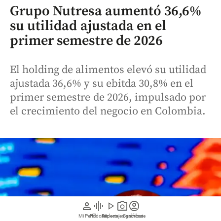
Grupo Nutresa aumentó 36,6%
su utilidad ajustada en el
primer semestre de 2026
El holding de alimentos elevó su utilidad
ajustada 36,6% y su ebitda 30,8% en el
primer semestre de 2026, impulsado por
el crecimiento del negocio en Colombia.
person
graphic_eq
play_arrow
photo_camera
account_circle
Mi Perfil
Pódcast
Reportajes gráficos
Videos
Suscríbete