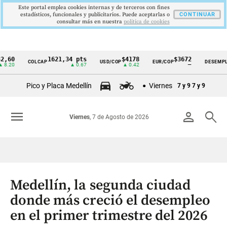
Este portal emplea cookies internas y de terceros con fines
estadísticos, funcionales y publicitarios. Puede aceptarlas o
CONTINUAR
consultar más en nuestra
politica de cookies
1621,34 pts
$4178
$3672
9,9
COLCAP
USD/COP
EUR/COP
DESEMPLEO
Cintillo
▲ 0.67
▲ 0.42
—
▼ 0
de
Pico y Placa Medellín
Viernes
7 y 9
7 y 9
indicadores
económicos
menu
person
search
Viernes
, 7 de Agosto de 2026
Colombia
Medellín, la segunda ciudad
donde más creció el desempleo
en el primer trimestre del 2026