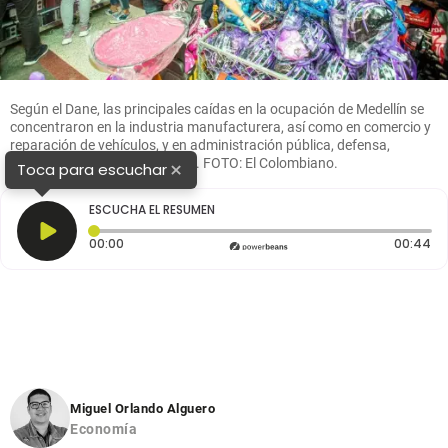
Según el Dane, las principales caídas en la ocupación de Medellín se
concentraron en la industria manufacturera, así como en comercio y
reparación de vehículos, y en administración pública, defensa,
educación y servicios de salud. FOTO: El Colombiano.
×
Toca para escuchar
ESCUCHA EL RESUMEN
Tiempo transcurrido: 0 segundos
Du
00:00
00:44
Miguel Orlando Alguero
Economía