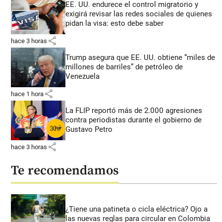
EE. UU. endurece el control migratorio y
exigirá revisar las redes sociales de quienes
pidan la visa: esto debe saber
share
hace 3 horas
Trump asegura que EE. UU. obtiene “miles de
millones de barriles” de petróleo de
Venezuela
share
hace 1 hora
La FLIP reportó más de 2.000 agresiones
contra periodistas durante el gobierno de
Gustavo Petro
share
hace 3 horas
Te recomendamos
¿Tiene una patineta o cicla eléctrica? Ojo a
las nuevas reglas para circular en Colombia