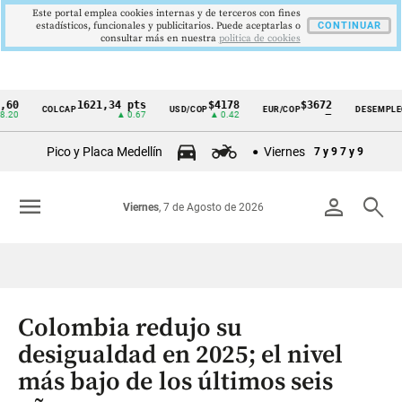
Este portal emplea cookies internas y de terceros con fines
estadísticos, funcionales y publicitarios. Puede aceptarlas o
CONTINUAR
consultar más en nuestra
politica de cookies
1621,34 pts
$4178
$3672
9,9
COLCAP
USD/COP
EUR/COP
DESEMPLEO
Cintillo
▲ 0.67
▲ 0.42
—
▼ 0
de
Pico y Placa Medellín
Viernes
7 y 9
7 y 9
indicadores
económicos
menu
person
search
Viernes
, 7 de Agosto de 2026
Colombia
Colombia redujo su
desigualdad en 2025; el nivel
más bajo de los últimos seis