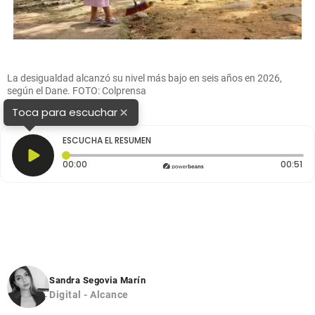
La desigualdad alcanzó su nivel más bajo en seis años en 2026,
según el Dane. FOTO: Colprensa
×
Toca para escuchar
ESCUCHA EL RESUMEN
Tiempo transcurrido: 0 segundos
Du
00:00
00:51
Sandra Segovia Marín
Digital - Alcance