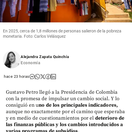
utilidades
récord en
el primer
semestre
de 2026
En 2025, cerca de 1,8 millones de personas salieron de la pobreza
share
monetaria. Foto: Carlos Velásquez
Alejandra Zapata Quinchía
Economía
hace 23 horas
Gustavo Petro llegó a la Presidencia de Colombia
con la promesa de impulsar un cambio social. Y lo
consiguió en u
no de los principales indicadores,
aunque no exactamente por el camino que esperaba
y en medio de cuestionamientos por el
deterioro de
las finanzas públicas y los cambios introducidos a
varios programas de subsidios.