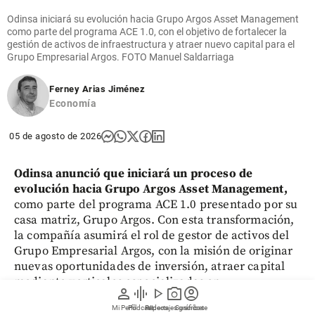
Odinsa iniciará su evolución hacia Grupo Argos Asset Management
como parte del programa ACE 1.0, con el objetivo de fortalecer la
gestión de activos de infraestructura y atraer nuevo capital para el
Grupo Empresarial Argos. FOTO Manuel Saldarriaga
Ferney Arias Jiménez
Economía
05 de agosto de 2026
Odinsa anunció que iniciará un proceso de
evolución hacia Grupo Argos Asset Management,
como parte del programa ACE 1.0 presentado por su
casa matriz, Grupo Argos. Con esta transformación,
la compañía asumirá el rol de gestor de activos del
Grupo Empresarial Argos, con la misión de originar
nuevas oportunidades de inversión, atraer capital
mediante verticales especializadas en
person
graphic_eq
play_arrow
photo_camera
account_circle
infraestructura y administrar los fondos y vehículos
Mi Perfil
Pódcast
Reportajes gráficos
Videos
Suscríbete
de inversión que se creen.