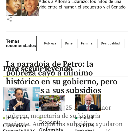
Adiós a Alfonso Lizarazo: los hitos de una
vida entre el humor, el secuestro y el Senado
share
Temas
Pobreza
Dane
Familia
Desigualdad
D
recomendados
La paradoja de Petro: la
Para seguir leyendo
pobreza cayó a mínimo
histórico en su gobierno, pero
no gracias a sus subsidios
Colombia cerró el 2025 con la menor
pobreza monetaria de su historia
Economía
Fútbol
Economía
reciente. Aunque los subsidios ayudaron
Conexión
La FIFA
Colombia