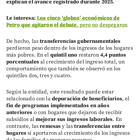
explican el avance registrado durante 2025
.
Le interesa:
Los cinco ‘globos’ económicos de
Petro que agitaron el debate
, pero no despegaron
De hecho, las
transferencias gubernamentales
perdieron peso dentro de los ingresos de los hogares
más pobres. En el
quintil uno
restaron
4,4 puntos
porcentuales
al crecimiento del ingreso total, un
comportamiento que también se observó en los
quintiles dos, tres y cuatro.
Según la entidad, este resultado puede estar
relacionado con la
depuración de beneficiarios
, el
fin de programas implementados en años
anteriores
o con hogares que dejaron de recibir
subsidios al
mejorar sus ingresos laborales
. En
contraste, las
remesas
y las
transferencias entre
hogares
sí aportaron al crecimiento de los ingresos
de las familias de menores recursos.