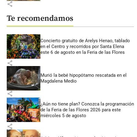
share
Te recomendamos
Concierto gratuito de Arelys Henao, tablado
en el Centro y recorridos por Santa Elena
este 6 de agosto en la Feria de las Flores
share
Murió la bebé hipopótamo rescatada en el
Magdalena Medio
share
¿Aún no tiene plan? Conozca la programación
de la Feria de las Flores 2026 para este
miércoles 5 de agosto
share