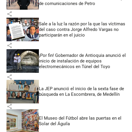
de comunicaciones de Petro
share
Sale a la luz la razón por la que las víctimas
del caso contra Jorge Alfredo Vargas no
participarán en el juicio
share
¡Por fin! Gobernador de Antioquia anunció el
inicio de instalación de equipos
electromecánicos en Túnel del Toyo
share
La JEP anunció el inicio de la sexta fase de
búsqueda en La Escombrera, de Medellín
share
El Museo del Fútbol abre las puertas en el
Solar del Águila