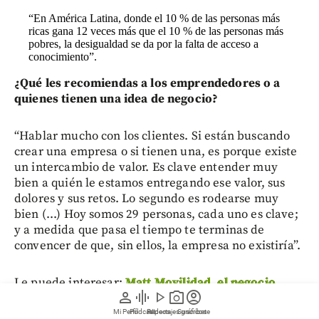
“En América Latina, donde el 10 % de las personas más
ricas gana 12 veces más que el 10 % de las personas más
pobres, la desigualdad se da por la falta de acceso a
conocimiento”.
¿Qué les recomiendas a los emprendedores o a
quienes tienen una idea de negocio?
“Hablar mucho con los clientes. Si están buscando
crear una empresa o si tienen una, es porque existe
un intercambio de valor. Es clave entender muy
bien a quién le estamos entregando ese valor, sus
dolores y sus retos. Lo segundo es rodearse muy
bien (...) Hoy somos 29 personas, cada uno es clave;
y a medida que pasa el tiempo te terminas de
convencer de que, sin ellos, la empresa no existiría”.
Le puede interesar:
Matt Movilidad, el negocio
person
graphic_eq
play_arrow
photo_camera
account_circle
paisa que ya le dio 17 vueltas a la tierra
.
Mi Perfil
Pódcast
Reportajes gráficos
Videos
Suscríbete