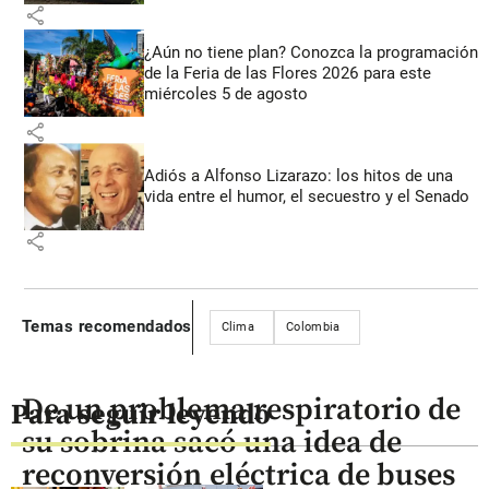
share
¿Aún no tiene plan? Conozca la programación
de la Feria de las Flores 2026 para este
miércoles 5 de agosto
share
Adiós a Alfonso Lizarazo: los hitos de una
vida entre el humor, el secuestro y el Senado
share
Temas recomendados
Clima
Colombia
De un problema respiratorio de
Para seguir leyendo
su sobrina sacó una idea de
reconversión eléctrica de buses