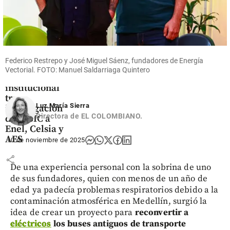
Economía
Acolgen
denuncia
Federico Restrepo y José Miguel Sáenz, fundadores de Energía
supuesto
Vectorial. FOTO: Manuel Saldarriaga Quintero
“hostigamiento
institucional”
tras
Luz María Sierra
investigación
Directora de EL COLOMBIANO.
de la SIC a
Enel, Celsia y
AES
10 de noviembre de 2025
share
De una experiencia personal con la sobrina de uno
de sus fundadores, quien con menos de un año de
edad ya padecía problemas respiratorios debido a la
contaminación atmosférica en Medellín, surgió la
idea de crear un proyecto para
reconvertir a
eléctricos
los buses antiguos de transporte