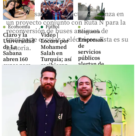
La empresa Energía Vectorial avanza en
un proyecto conjunto con Ruta N para la
Economía
Fútbol
reconversión de buses antiguos de
Economía
Claro y la
Video |
transporte escolar a eléctricos. Esta es su
Empresas
Universidad
Locura por
de
de La
Mohamed
historia.
servicios
Sabana
Salah en
públicos
abren 160
Turquía; así
alertan de
cupos para
recibieron
cinco
que jóvenes
al nuevo
riesgos
consigan su
jugador del
del nuevo
primer
Trabzonspor
marco
empleo
tarifario
share
de aseo
share
share