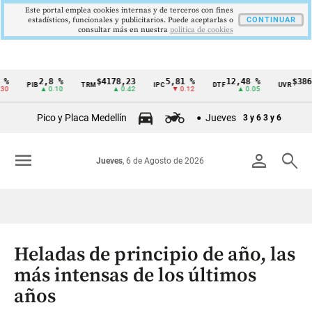
Este portal emplea cookies internas y de terceros con fines
estadísticos, funcionales y publicitarios. Puede aceptarlas o
CONTINUAR
consultar más en nuestra
politica de cookies
2,8 %
$4178,23
5,81 %
12,48 %
$386,127
PIB
TRM
IPC
DTF
UVR
Cintillo
▲ 0.10
▲ 0.42
▼ 0.12
▲ 0.05
▲ 0.0
de
Pico y Placa Medellín
Jueves
3 y 6
3 y 6
indicadores
económicos
menu
person
search
Jueves
, 6 de Agosto de 2026
Colombia
Heladas de principio de año, las
más intensas de los últimos
años