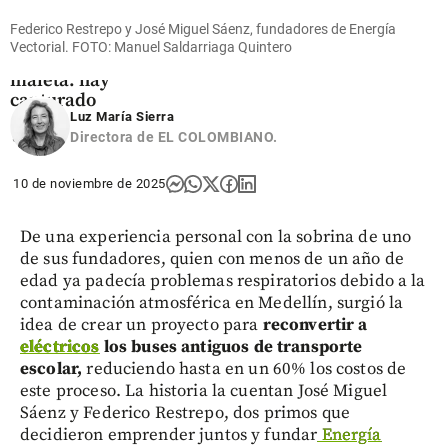
encontraron
muerta a
Federico Restrepo y José Miguel Sáenz, fundadores de Energía
una mujer
Vectorial. FOTO: Manuel Saldarriaga Quintero
en una
maleta: hay
capturado
Luz María Sierra
share
Directora de EL COLOMBIANO.
10 de noviembre de 2025
De una experiencia personal con la sobrina de uno
de sus fundadores, quien con menos de un año de
edad ya padecía problemas respiratorios debido a la
contaminación atmosférica en Medellín, surgió la
idea de crear un proyecto para
reconvertir a
eléctricos
los buses antiguos de transporte
escolar,
reduciendo hasta en un 60% los costos de
este proceso. La historia la cuentan José Miguel
Sáenz y Federico Restrepo, dos primos que
decidieron emprender juntos y fundar
Energía