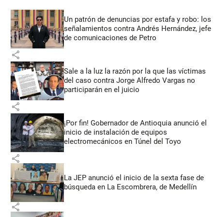
Un patrón de denuncias por estafa y robo: los
señalamientos contra Andrés Hernández, jefe
de comunicaciones de Petro
share
Sale a la luz la razón por la que las víctimas
del caso contra Jorge Alfredo Vargas no
participarán en el juicio
share
¡Por fin! Gobernador de Antioquia anunció el
inicio de instalación de equipos
electromecánicos en Túnel del Toyo
share
La JEP anunció el inicio de la sexta fase de
búsqueda en La Escombrera, de Medellín
share