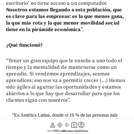
escritorio’ no tiene acceso a un computador.
Nosotros estamos llegando a esta población, que
es clave para las empresas: es la que menos gana,
la que más rota y la que menor movilidad social
tiene en la pirámide económica
”.
¿Qué funcionó?
“Tener un gran equipo que le enseñe a uno todo el
tiempo y la mentalidad de mantenerse como un
aprendiz. Si vendemos aprendizajes, seamos
aprendices; eso nos va a permitir crecer (...) Hemos
sido ágiles al agarrar las oportunidades y estamos
abiertos a lo que hay que desarrollar para que los
clientes sigan con nosotros”.
“En América Latina, donde el 10 % de las personas más
ricas gana 12 veces más que el 10 % de las personas más
person
graphic_eq
play_arrow
photo_camera
account_circle
pobres, la desigualdad se da por la falta de acceso a
conocimiento”.
Mi Perfil
Pódcast
Reportajes gráficos
Videos
Suscríbete