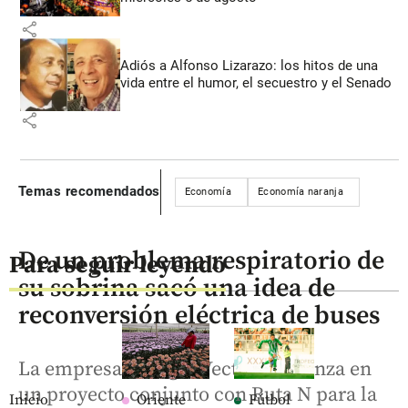
share
Adiós a Alfonso Lizarazo: los hitos de una
vida entre el humor, el secuestro y el Senado
share
Temas recomendados
Economía
Economía naranja
De un problema respiratorio de
Para seguir leyendo
su sobrina sacó una idea de
reconversión eléctrica de buses
La empresa Energía Vectorial avanza en
un proyecto conjunto con Ruta N para la
Inicio
Oriente
Fútbol