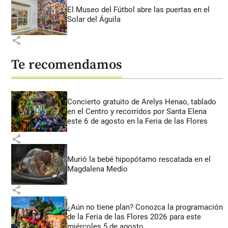
El Museo del Fútbol abre las puertas en el
Solar del Águila
share
Te recomendamos
Concierto gratuito de Arelys Henao, tablado
en el Centro y recorridos por Santa Elena
este 6 de agosto en la Feria de las Flores
share
Murió la bebé hipopótamo rescatada en el
Magdalena Medio
share
¿Aún no tiene plan? Conozca la programación
de la Feria de las Flores 2026 para este
miércoles 5 de agosto