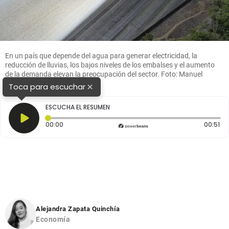
En un país que depende del agua para generar electricidad, la
reducción de lluvias, los bajos niveles de los embalses y el aumento
de la demanda elevan la preocupación del sector. Foto: Manuel
Saldarriaga
×
Toca para escuchar
ESCUCHA EL RESUMEN
Tiempo transcurrido: 0 segundos
Du
00:00
00:51
Alejandra Zapata Quinchía
Economía