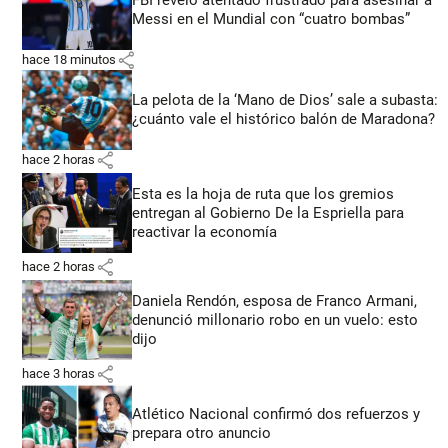
Messi en el Mundial con “cuatro bombas”
share
hace 18 minutos
La pelota de la ‘Mano de Dios’ sale a subasta:
¿cuánto vale el histórico balón de Maradona?
share
hace 2 horas
Esta es la hoja de ruta que los gremios
entregan al Gobierno De la Espriella para
reactivar la economía
share
hace 2 horas
Daniela Rendón, esposa de Franco Armani,
denunció millonario robo en un vuelo: esto
dijo
share
hace 3 horas
Atlético Nacional confirmó dos refuerzos y
prepara otro anuncio