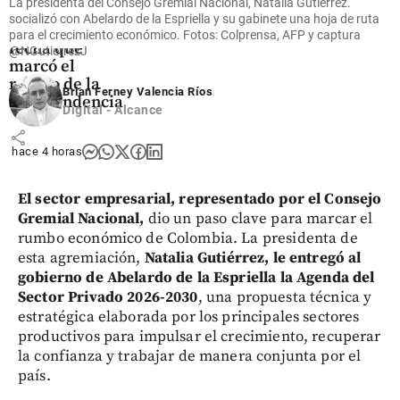
La presidenta del Consejo Gremial Nacional, Natalia Gutiérrez.
agosto en
socializó con Abelardo de la Espriella y su gabinete una hoja de ruta
Colombia? La
para el crecimiento económico. Fotos: Colprensa, AFP y captura
fecha que
@NGutierrezJ
marcó el
rumbo de la
Brian Ferney Valencia Ríos
Independencia
Digital - Alcance
share
hace 4 horas
El sector empresarial, representado por el Consejo
Gremial Nacional,
dio un paso clave para marcar el
rumbo económico de Colombia. La presidenta de
esta agremiación,
Natalia Gutiérrez, le entregó al
gobierno de Abelardo de la Espriella la Agenda del
Sector Privado 2026-2030
, una propuesta técnica y
estratégica elaborada por los principales sectores
productivos para impulsar el crecimiento, recuperar
la confianza y trabajar de manera conjunta por el
país.