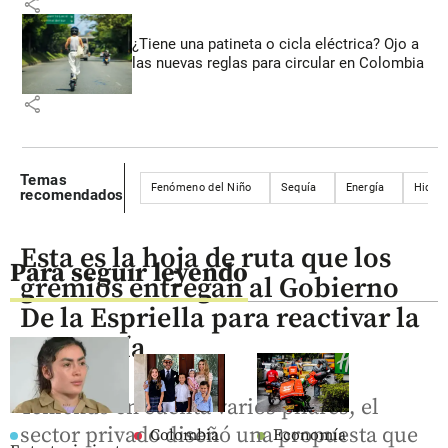
share
¿Tiene una patineta o cicla eléctrica? Ojo a
las nuevas reglas para circular en Colombia
share
Temas
Fenómeno del Niño
Sequía
Energía
Hidroe
recomendados
Esta es la hoja de ruta que los
Para seguir leyendo
gremios entregan al Gobierno
De la Espriella para reactivar la
economía
Teniendo en cuenta varios pilares, el
sector privado diseñó una propuesta que
Colombia
Economía