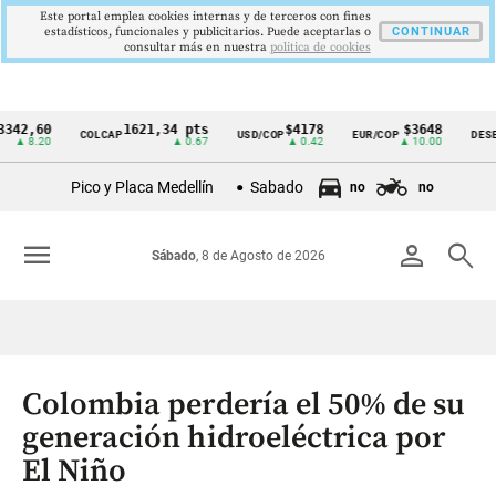
Este portal emplea cookies internas y de terceros con fines
estadísticos, funcionales y publicitarios. Puede aceptarlas o
CONTINUAR
consultar más en nuestra
politica de cookies
60
1621,34 pts
$4178
$3648
COLCAP
USD/COP
EUR/COP
DESEMPLE
Cintillo
.20
▲ 0.67
▲ 0.42
▲ 10.00
de
Pico y Placa Medellín
Sabado
no
no
indicadores
económicos
menu
person
search
Sábado
, 8 de Agosto de 2026
Colombia
Colombia perdería el 50% de su
generación hidroeléctrica por
El Niño