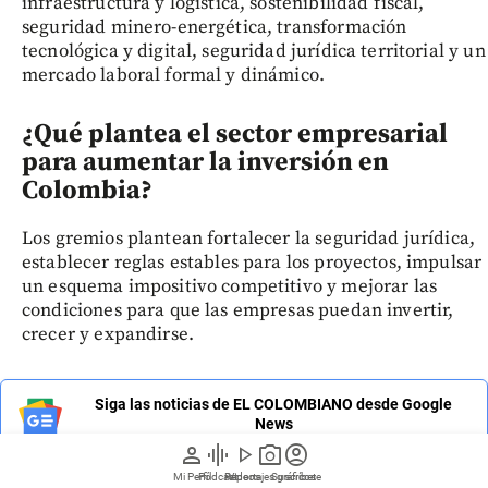
infraestructura y logística, sostenibilidad fiscal,
seguridad minero-energética, transformación
tecnológica y digital, seguridad jurídica territorial y un
mercado laboral formal y dinámico.
¿Qué plantea el sector empresarial
para aumentar la inversión en
Colombia?
Los gremios plantean fortalecer la seguridad jurídica,
establecer reglas estables para los proyectos, impulsar
un esquema impositivo competitivo y mejorar las
condiciones para que las empresas puedan invertir,
crecer y expandirse.
Siga las noticias de EL COLOMBIANO desde Google
News
person
graphic_eq
play_arrow
photo_camera
account_circle
Mi Perfil
Pódcast
Reportajes gráficos
Videos
Suscríbete