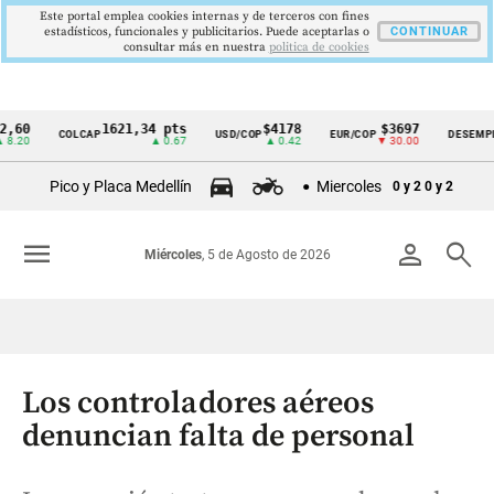
Este portal emplea cookies internas y de terceros con fines
estadísticos, funcionales y publicitarios. Puede aceptarlas o
CONTINUAR
consultar más en nuestra
politica de cookies
0
1621,34 pts
$4178
$3697
9
COLCAP
USD/COP
EUR/COP
DESEMPLEO
Cintillo
0
▲ 0.67
▲ 0.42
▼ 30.00
▼
de
Pico y Placa Medellín
Miercoles
0 y 2
0 y 2
indicadores
económicos
menu
person
search
Miércoles
, 5 de Agosto de 2026
Colombia
Los controladores aéreos
denuncian falta de personal