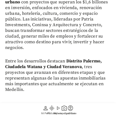
urbano
con proyectos que superan los $1,6 billones
en inversión, enfocados en vivienda, renovación
urbana, hotelería, cultura, comercio y espacio
público. Las iniciativas, lideradas por Patria
Investments, Coninsa y Arquitectura y Concreto,
buscan transformar sectores estratégicos de la
ciudad, generar miles de empleos y fortalecer su
atractivo como destino para vivir, invertir y hacer
negocios.
Entre los desarrollos destacan
Distrito Palermo,
Ciudadela Watana y Ciudad Veranova
, tres
proyectos que avanzan en diferentes etapas y que
representan algunas de las apuestas inmobiliarias
más importantes que actualmente se ejecutan en
Medellín.
person
graphic_eq
play_arrow
photo_camera
account_circle
Mi Perfil
Pódcast
Reportajes gráficos
Videos
Suscríbete