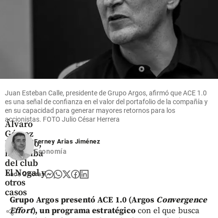
Colombia
JEP
imputa a
27 exjefes
Juan Esteban Calle, presidente de Grupo Argos, afirmó que ACE 1.0
de las
es una señal de confianza en el valor del portafolio de la compañía y
Farc por
en su capacidad para generar mayores retornos para los
crimen de
accionistas. FOTO Julio César Herrera
Álvaro
Gómez
Ferney Arias Jiménez
Hurtado,
Economía
la bomba
del club
El Nogal y
hace 2 horas
otros
casos
Grupo Argos presentó ACE 1.0 (Argos
Convergence
Effort
), un programa estratégico
con el que busca
share