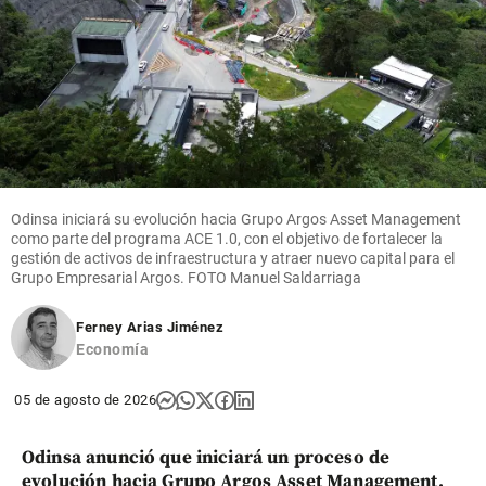
share
Columnistas
Competencia
epidémica
Odinsa iniciará su evolución hacia Grupo Argos Asset Management
como parte del programa ACE 1.0, con el objetivo de fortalecer la
share
gestión de activos de infraestructura y atraer nuevo capital para el
Grupo Empresarial Argos. FOTO Manuel Saldarriaga
Ferney Arias Jiménez
Economía
05 de agosto de 2026
Odinsa anunció que iniciará un proceso de
evolución hacia Grupo Argos Asset Management,