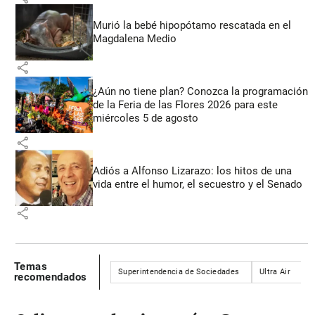
Murió la bebé hipopótamo rescatada en el
Magdalena Medio
share
¿Aún no tiene plan? Conozca la programación
de la Feria de las Flores 2026 para este
miércoles 5 de agosto
share
Adiós a Alfonso Lizarazo: los hitos de una
vida entre el humor, el secuestro y el Senado
share
Temas
Superintendencia de Sociedades
Ultra Air
M
recomendados