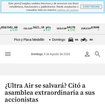
Este portal emplea cookies internas y de terceros con fines
estadísticos, funcionales y publicitarios. Puede aceptarlas o
CONTINUAR
consultar más en nuestra
politica de cookies
342,60
1621,34 pts
$4178
$3648
COLCAP
USD/COP
EUR/COP
DESEM
Cintillo
▲ 8.20
▲ 0.67
▲ 0.42
—
de
Pico y Placa Medellín
Domingo
no
no
indicadores
económicos
menu
person
search
Domingo
, 9 de Agosto de 2026
Colombia
¿Ultra Air se salvará? Citó a
asamblea extraordinaria a sus
accionistas