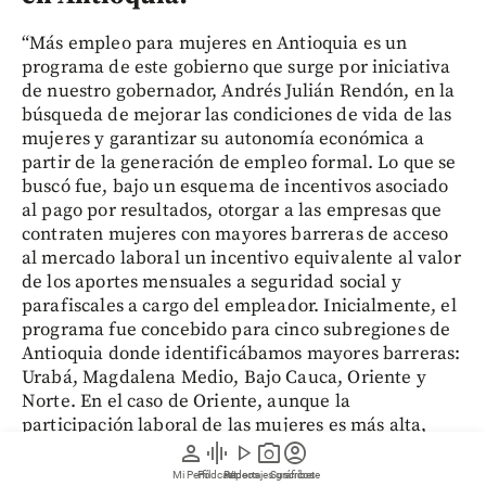
“Más empleo para mujeres en Antioquia es un
programa de este gobierno que surge por iniciativa
de nuestro gobernador, Andrés Julián Rendón, en la
búsqueda de mejorar las condiciones de vida de las
mujeres y garantizar su autonomía económica a
partir de la generación de empleo formal. Lo que se
buscó fue, bajo un esquema de incentivos asociado
al pago por resultados, otorgar a las empresas que
contraten mujeres con mayores barreras de acceso
al mercado laboral un incentivo equivalente al valor
de los aportes mensuales a seguridad social y
parafiscales a cargo del empleador. Inicialmente, el
programa fue concebido para cinco subregiones de
Antioquia donde identificábamos mayores barreras:
Urabá, Magdalena Medio, Bajo Cauca, Oriente y
Norte. En el caso de Oriente, aunque la
participación laboral de las mujeres es más alta,
quisimos tener un punto de comparación para
person
graphic_eq
play_arrow
photo_camera
account_circle
analizar cómo respondían las empresas al programa
Mi Perfil
Pódcast
Reportajes gráficos
Videos
Suscríbete