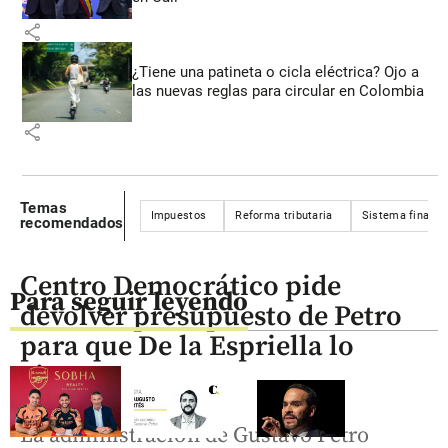
share
¿Tiene una patineta o cicla eléctrica? Ojo a
las nuevas reglas para circular en Colombia
share
Temas
Impuestos
Reforma tributaria
Sistema financi
recomendados
Centro Democrático pide
Para seguir leyendo
devolver presupuesto de Petro
para que De la Espriella lo
ajuste
La administración de Gustavo Petro