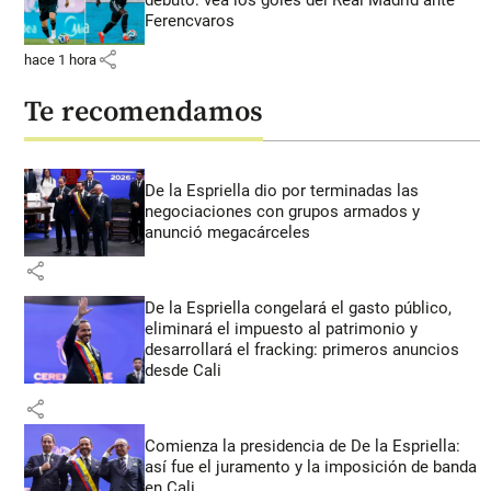
debutó: vea los goles del Real Madrid ante
Ferencvaros
share
hace 1 hora
Te recomendamos
De la Espriella dio por terminadas las
negociaciones con grupos armados y
anunció megacárceles
share
De la Espriella congelará el gasto público,
eliminará el impuesto al patrimonio y
desarrollará el fracking: primeros anuncios
desde Cali
share
Comienza la presidencia de De la Espriella:
así fue el juramento y la imposición de banda
en Cali