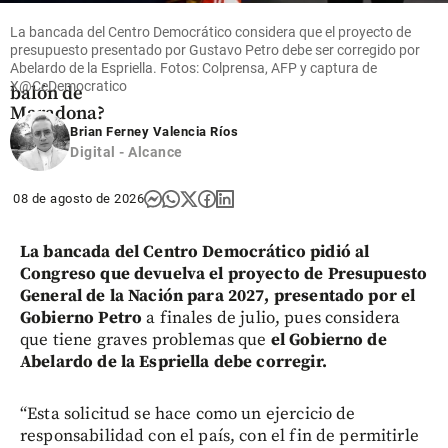
subasta:
¿cuánto
La bancada del Centro Democrático considera que el proyecto de
presupuesto presentado por Gustavo Petro debe ser corregido por
vale el
Abelardo de la Espriella. Fotos: Colprensa, AFP y captura de
histórico
X@CeDemocratico
balón de
Maradona?
Brian Ferney Valencia Ríos
share
Digital - Alcance
08 de agosto de 2026
La bancada del Centro Democrático pidió al
Congreso que devuelva el proyecto de Presupuesto
General de la Nación para 2027, presentado por el
Gobierno Petro
a finales de julio, pues considera
que tiene graves problemas que
el Gobierno de
Abelardo de la Espriella debe corregir.
“Esta solicitud se hace como un ejercicio de
responsabilidad con el país, con el fin de permitirle