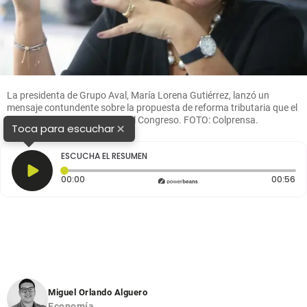
La presidenta de Grupo Aval, María Lorena Gutiérrez, lanzó un
mensaje contundente sobre la propuesta de reforma tributaria que el
Gobierno Nacional radicó en el Congreso. FOTO: Colprensa.
×
Toca para escuchar
ESCUCHA EL RESUMEN
Tiempo transcurrido: 0 segundos
Du
00:00
00:56
Miguel Orlando Alguero
Economía