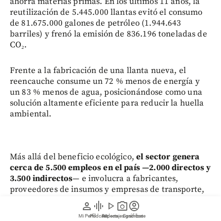
ahorra materias primas. En los últimos 11 años, la
reutilización de 5.445.000 llantas evitó el consumo
de 81.675.000 galones de petróleo (1.944.643
barriles) y frenó la emisión de 836.196 toneladas de
CO₂.
Frente a la fabricación de una llanta nueva, el
reencauche consume un 72 % menos de energía y
un 83 % menos de agua, posicionándose como una
solución altamente eficiente para reducir la huella
ambiental.
Más allá del beneficio ecológico,
el sector genera
cerca de 5.500 empleos en el país —2.000 directos y
3.500 indirectos
— e involucra a fabricantes,
proveedores de insumos y empresas de transporte,
según Acoplásticos.
Además, registra una
person
graphic_eq
play_arrow
photo_camera
account_circle
facturación anual cercana a los $653 mil millones.
Mi Perfil
Pódcast
Reportajes gráficos
Videos
Suscríbete