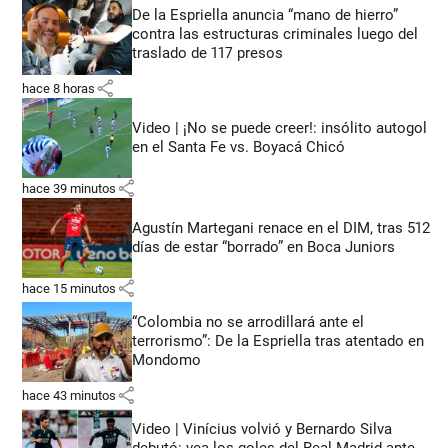
De la Espriella anuncia “mano de hierro”
contra las estructuras criminales luego del
traslado de 117 presos
share
hace 8 horas
Video | ¡No se puede creer!: insólito autogol
en el Santa Fe vs. Boyacá Chicó
share
hace 39 minutos
Agustín Martegani renace en el DIM, tras 512
días de estar “borrado” en Boca Juniors
share
hace 15 minutos
“Colombia no se arrodillará ante el
terrorismo”: De la Espriella tras atentado en
Mondomo
share
hace 43 minutos
Video | Vinícius volvió y Bernardo Silva