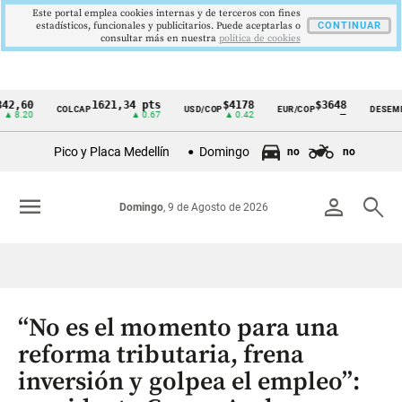
Este portal emplea cookies internas y de terceros con fines
estadísticos, funcionales y publicitarios. Puede aceptarlas o
CONTINUAR
consultar más en nuestra
politica de cookies
0
1621,34 pts
$4178
$3648
9
COLCAP
USD/COP
EUR/COP
DESEMPLEO
Cintillo
0
▲ 0.67
▲ 0.42
—
▼ 
de
Pico y Placa Medellín
Domingo
no
no
indicadores
económicos
menu
person
search
Domingo
, 9 de Agosto de 2026
Colombia
“No es el momento para una
reforma tributaria, frena
inversión y golpea el empleo”: