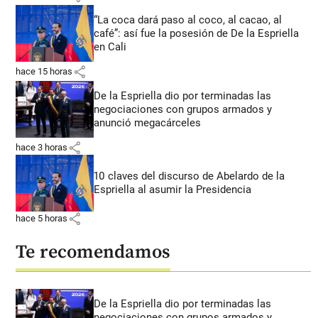
“La coca dará paso al coco, al cacao, al
café”: así fue la posesión de De la Espriella
en Cali
share
hace 15 horas
De la Espriella dio por terminadas las
negociaciones con grupos armados y
anunció megacárceles
share
hace 3 horas
10 claves del discurso de Abelardo de la
Espriella al asumir la Presidencia
share
hace 5 horas
Te recomendamos
De la Espriella dio por terminadas las
negociaciones con grupos armados y