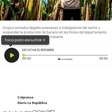
Grupos armados ilegales amenazan a trabajadores del sector y
suspenden la producción de banano en las fincas del departamento
del Magdalena. FOTO cortesía Asbama
×
Toca para escuchar
ESCUCHA EL RESUMEN
Tiempo transcurrido: 0 segundos
Du
00:00
00:52
Colprensa
Diario La República