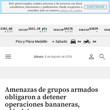
Este portal emplea cookies internas y de terceros con fines
estadísticos, funcionales y publicitarios. Puede aceptarlas o
CONTINUAR
consultar más en nuestra
politica de cookies
,60
1621,34 pts
$4178
$3639
COLCAP
USD/COP
EUR/COP
DESEMPLE
Cintillo
.20
▲ 0.67
▲ 0.42
—
de
Pico y Placa Medellín
Sabado
no
no
indicadores
económicos
menu
person
search
Sábado
, 8 de Agosto de 2026
Colombia
Amenazas de grupos armados
obligaron a detener
operaciones bananeras,