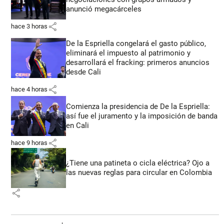
anunció megacárceles
share
hace 3 horas
De la Espriella congelará el gasto público,
eliminará el impuesto al patrimonio y
desarrollará el fracking: primeros anuncios
desde Cali
share
hace 4 horas
Comienza la presidencia de De la Espriella:
así fue el juramento y la imposición de banda
en Cali
share
hace 9 horas
¿Tiene una patineta o cicla eléctrica? Ojo a
las nuevas reglas para circular en Colombia
share