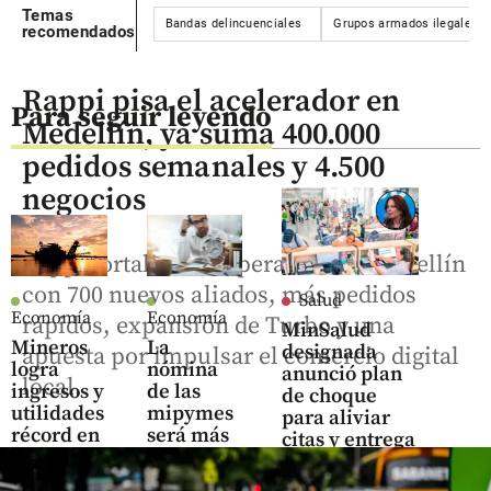
Temas
Bandas delincuenciales
Grupos armados ilegales
recomendados
Rappi pisa el acelerador en
Para seguir leyendo
Medellín, ya suma 400.000
pedidos semanales y 4.500
negocios
Rappi fortalece su operación en Medellín
con 700 nuevos aliados, más pedidos
Salud
Economía
Economía
rápidos, expansión de Turbo y una
MinSalud
Mineros
La
designada
apuesta por impulsar el comercio digital
logra
nómina
anunció plan
local.
ingresos y
de las
de choque
utilidades
mipymes
para aliviar
récord en
será más
citas y entrega
el primer
costosa:
de
semestre
estas son
medicamentos