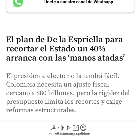
Únete a nuestro canal de Whatsapp
El plan de De la Espriella para
recortar el Estado un 40%
arranca con las ‘manos atadas’
El presidente electo no la tendrá fácil.
Colombia necesita un ajuste fiscal
cercano a $80 billones, pero la rigidez del
presupuesto limita los recortes y exige
reformas estructurales.
person
graphic_eq
play_arrow
photo_camera
account_circle
Mi Perfil
Pódcast
Reportajes gráficos
Videos
Suscríbete