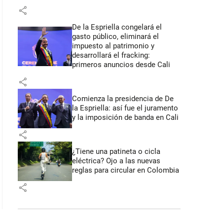
share
De la Espriella congelará el
gasto público, eliminará el
impuesto al patrimonio y
desarrollará el fracking:
primeros anuncios desde Cali
share
Comienza la presidencia de De
la Espriella: así fue el juramento
y la imposición de banda en Cali
share
¿Tiene una patineta o cicla
eléctrica? Ojo a las nuevas
reglas para circular en Colombia
share