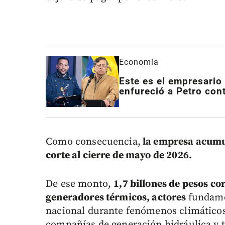
Economía
Este es el empresario
enfureció a Petro con
Como consecuencia,
la empresa acumul
corte al cierre de mayo de 2026.
De ese monto,
1,7 billones de pesos co
generadores térmicos, actores
fundame
nacional durante fenómenos climátic
compañías de generación hidráulica y 