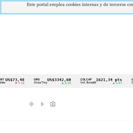
Este portal emplea cookies internas y de terceros con
$73,48
US$3342,60
1621,34 pts
ORO
COLCAP
USD/COP
Cintillo
Onza Troy
Índ. Bursátil
Dólar Spot
▼ 1.12
▲ 8.20
▲ 0.67
de
indicadores
graphic_eq
play_arrow
photo_camera
económicos
Colombia