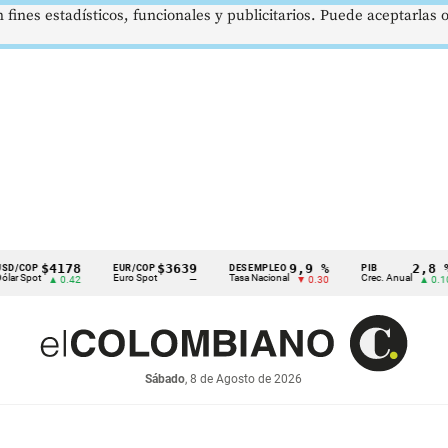
 fines estadísticos, funcionales y publicitarios. Puede aceptarlas
$4178
$3639
9,9 %
2,8 %
EUR/COP
DESEMPLEO
PIB
Euro Spot
Tasa Nacional
Crec. Anual
T
▲ 0.42
—
▼ 0.30
▲ 0.10
Sábado
, 8 de Agosto de 2026