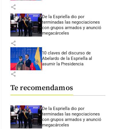
share
De la Espriella dio por
terminadas las negociaciones
con grupos armados y anunció
megacárceles
share
10 claves del discurso de
Abelardo de la Espriella al
asumir la Presidencia
share
Te recomendamos
De la Espriella dio por
terminadas las negociaciones
con grupos armados y anunció
megacárceles