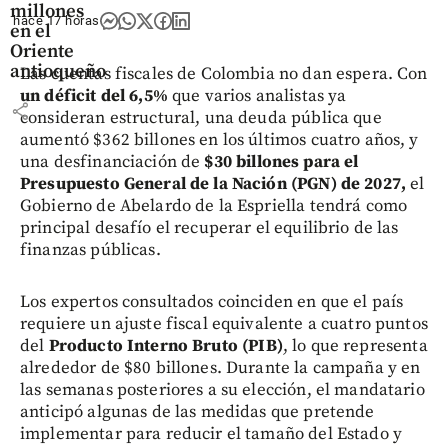
millones
hace 17 horas
en el
Oriente
antioqueño
Las cuentas fiscales de Colombia no dan espera. Con
un déficit del 6,5%
que varios analistas ya
share
consideran estructural, una deuda pública que
aumentó $362 billones en los últimos cuatro años, y
una desfinanciación de
$30 billones para el
Presupuesto General de la Nación (PGN) de 2027,
el
Gobierno de Abelardo de la Espriella tendrá como
principal desafío el recuperar el equilibrio de las
finanzas públicas.
Los expertos consultados coinciden en que el país
requiere un ajuste fiscal equivalente a cuatro puntos
del
Producto Interno Bruto (PIB)
, lo que representa
alrededor de $80 billones. Durante la campaña y en
las semanas posteriores a su elección, el mandatario
anticipó algunas de las medidas que pretende
implementar para reducir el tamaño del Estado y