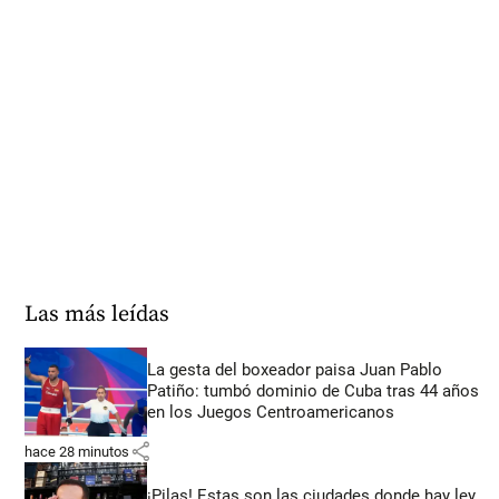
Las más leídas
La gesta del boxeador paisa Juan Pablo
Patiño: tumbó dominio de Cuba tras 44 años
en los Juegos Centroamericanos
share
hace 28 minutos
¡Pilas! Estas son las ciudades donde hay ley