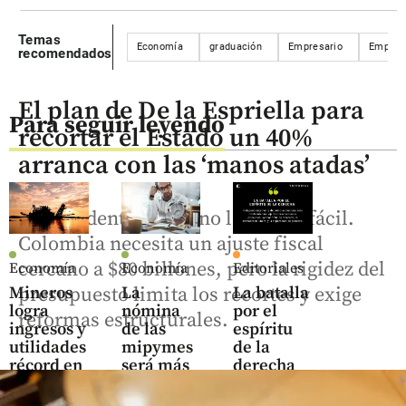
Temas
Economía
graduación
Empresario
Empren
recomendados
El plan de De la Espriella para
Para seguir leyendo
recortar el Estado un 40%
arranca con las ‘manos atadas’
El presidente electo no la tendrá fácil.
Colombia necesita un ajuste fiscal
cercano a $80 billones, pero la rigidez del
Economía
Economía
Editoriales
Mineros
La
La batalla
presupuesto limita los recortes y exige
logra
nómina
por el
reformas estructurales.
ingresos y
de las
espíritu
utilidades
mipymes
de la
récord en
será más
derecha
el primer
costosa:
share
semestre
estas son