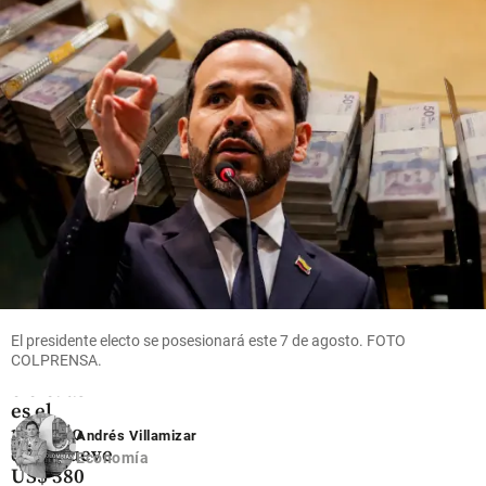
de 2026
las
opciones
share
para
enfrentar
el
impacto
share
Oriente
Antioqueño
El presidente electo se posesionará este 7 de agosto. FOTO
Flores que
COLPRENSA.
cruzan el
cielo: así
es el
negocio
Andrés Villamizar
que mueve
Economía
US$ 380