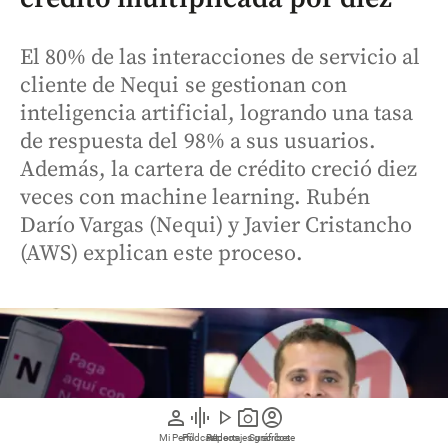
El 80% de las interacciones de servicio al
cliente de Nequi se gestionan con
inteligencia artificial, logrando una tasa
de respuesta del 98% a sus usuarios.
Además, la cartera de crédito creció diez
veces con machine learning. Rubén
Darío Vargas (Nequi) y Javier Cristancho
(AWS) explican este proceso.
person
graphic_eq
play_arrow
photo_camera
account_circle
Mi Perfil
Pódcast
Reportajes gráficos
Videos
Suscríbete