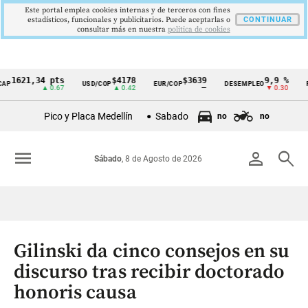
Este portal emplea cookies internas y de terceros con fines
estadísticos, funcionales y publicitarios. Puede aceptarlas o
CONTINUAR
consultar más en nuestra
politica de cookies
621,34 pts
$4178
$3639
9,9 %
2,
USD/COP
EUR/COP
DESEMPLEO
PIB
Cintillo
▲ 0.67
▲ 0.42
—
▼ 0.30
▲ 
de
Pico y Placa Medellín
Sabado
no
no
indicadores
económicos
menu
person
search
Sábado
, 8 de Agosto de 2026
Colombia
Gilinski da cinco consejos en su
discurso tras recibir doctorado
honoris causa