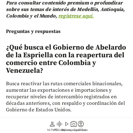
Para consultar contenido premium o profundizar
sobre sus temas de interés de Medellín, Antioquia,
Colombia y el Mundo,
regístrese aquí.
Preguntas y respuestas
¿Qué busca el Gobierno de Abelardo
de la Espriella con la reapertura del
comercio entre Colombia y
Venezuela?
Busca reactivar las rutas comerciales binacionales,
aumentar las exportaciones e importaciones y
recuperar niveles de intercambio registrados en
décadas anteriores, con respaldo y coordinación del
Gobierno de Estados Unidos.
person
graphic_eq
play_arrow
photo_camera
account_circle
¿Qué restricciones dificultan
Mi Perfil
Pódcast
Reportajes gráficos
Videos
Suscríbete