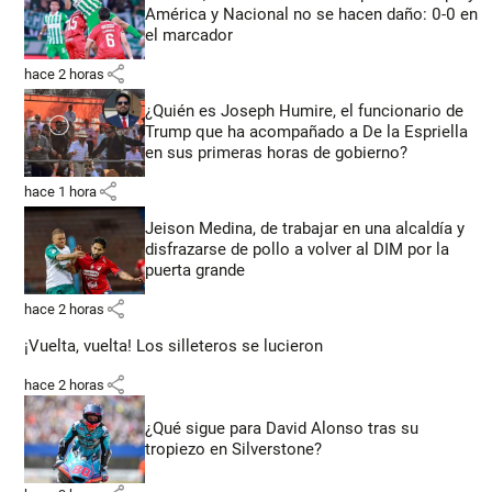
América y Nacional no se hacen daño: 0-0 en
el marcador
share
hace 2 horas
¿Quién es Joseph Humire, el funcionario de
Trump que ha acompañado a De la Espriella
en sus primeras horas de gobierno?
share
hace 1 hora
Jeison Medina, de trabajar en una alcaldía y
disfrazarse de pollo a volver al DIM por la
puerta grande
share
hace 2 horas
¡Vuelta, vuelta! Los silleteros se lucieron
share
hace 2 horas
¿Qué sigue para David Alonso tras su
tropiezo en Silverstone?