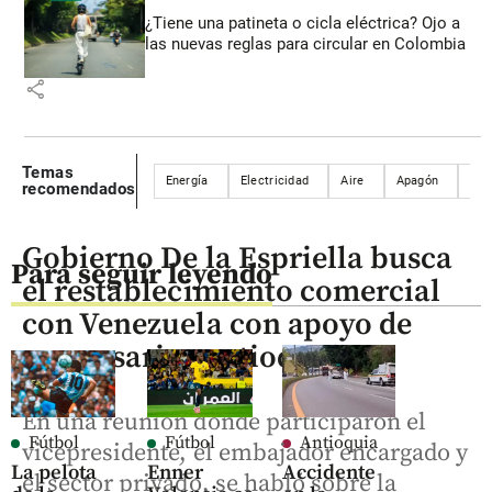
¿Tiene una patineta o cicla eléctrica? Ojo a
las nuevas reglas para circular en Colombia
share
Temas
Energía
Electricidad
Aire
Apagón
And
recomendados
Gobierno De la Espriella busca
Para seguir leyendo
el restablecimiento comercial
con Venezuela con apoyo de
empresarios antioqueños
En una reunión donde participaron el
Fútbol
Fútbol
Antioquia
vicepresidente, el embajador encargado y
La pelota
Enner
Accidente
el sector privado, se habló sobre la