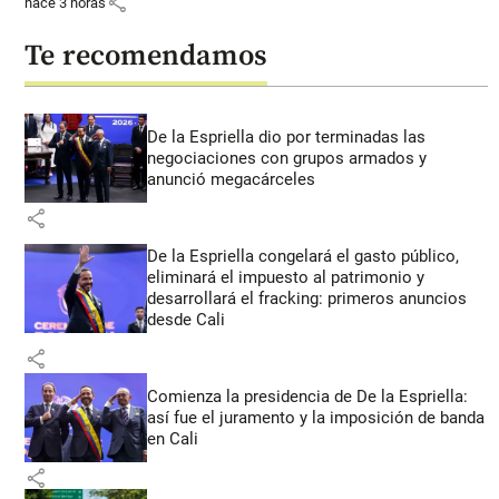
share
hace 3 horas
Te recomendamos
De la Espriella dio por terminadas las
negociaciones con grupos armados y
anunció megacárceles
share
De la Espriella congelará el gasto público,
eliminará el impuesto al patrimonio y
desarrollará el fracking: primeros anuncios
desde Cali
share
Comienza la presidencia de De la Espriella:
así fue el juramento y la imposición de banda
en Cali
share