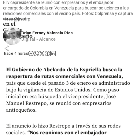
El vicepresidente se reunió con empresarios y el embajador
que mueve
encargado de Colombia en Venezuela para buscar soluciones a las
US$ 380
relaciones comerciales con el vecino país. Fotos: Colprensa y captura
millones
video @jrestrp
en el
Oriente
Brian Ferney Valencia Ríos
antioqueño
Digital - Alcance
share
hace 4 horas
El Gobierno de Abelardo de la Espriella busca la
reapertura de rutas comerciales con Venezuela,
país que desde el pasado 3 de enero es administrado
bajo la vigilancia de Estados Unidos. Como paso
inicial en esa búsqueda el vicepresidente, José
Manuel Restrepo, se reunió con empresarios
antioqueños.
El anuncio lo hizo Restrepo a través de sus redes
sociales.
“Nos reunimos con el embajador