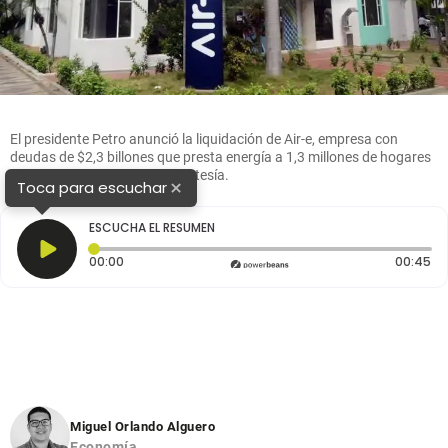
El presidente Petro anunció la liquidación de Air-e, empresa con
deudas de $2,3 billones que presta energía a 1,3 millones de hogares
en el norte del país. FOTO: Cortesía.
×
Toca para escuchar
ESCUCHA EL RESUMEN
Tiempo transcurrido: 0 segundos
Du
00:00
00:45
Miguel Orlando Alguero
Economía