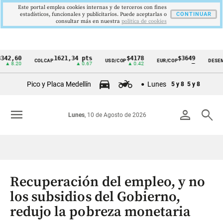
Este portal emplea cookies internas y de terceros con fines
estadísticos, funcionales y publicitarios. Puede aceptarlas o
CONTINUAR
consultar más en nuestra
politica de cookies
60
1621,34 pts
$4178
$3649
COLCAP
USD/COP
EUR/COP
DESEMPLEO
Cintillo
.20
▲ 0.67
▲ 0.42
—
de
Pico y Placa Medellín
Lunes
5 y 8
5 y 8
indicadores
económicos
menu
person
search
Lunes
, 10 de Agosto de 2026
Colombia
Recuperación del empleo, y no
los subsidios del Gobierno,
redujo la pobreza monetaria