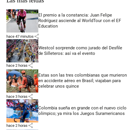
Las más leídas
El premio a la constancia: Juan Felipe
Rodríguez asciende al WorldTour con el EF
Education
share
hace 47 minutos
Westcol sorprende como jurado del Desfile
de Silleteros: así va el evento
share
hace 2 horas
Estas son las tres colombianas que murieron
en accidente aéreo en Brasil; viajaban para
celebrar unos quince
share
hace 3 horas
Colombia sueña en grande con el nuevo ciclo
olímpico; ya mira los Juegos Suramericanos
share
hace 2 horas