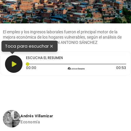
El empleo y los ingresos laborales fueron el principal motor de la
mejora económica de los hogares vulnerables, según el análisis de
las cifras del Dane. FOTO JUAN ANTONIO SÁNCHEZ
×
Toca para escuchar
ESCUCHA EL RESUMEN
Tiempo transcurrido: 0 segundos
Du
00:00
00:53
Andrés Villamizar
Economía