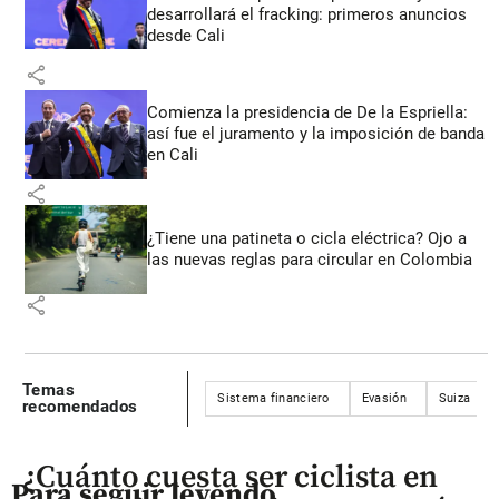
desarrollará el fracking: primeros anuncios
desde Cali
share
Comienza la presidencia de De la Espriella:
así fue el juramento y la imposición de banda
en Cali
share
¿Tiene una patineta o cicla eléctrica? Ojo a
las nuevas reglas para circular en Colombia
share
Temas
Sistema financiero
Evasión
Suiza
recomendados
¿Cuánto cuesta ser ciclista en
Para seguir leyendo