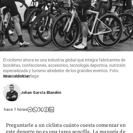
Fútbol
La pelota
de la
‘Mano de
Dios’ sale a
subasta:
¿cuánto
vale el
El ciclismo ahora es una industria global que integra fabricantes de
histórico
bicicletas, confecciones, accesorios, tecnología deportiva, nutrición
balón de
especializada y turismo alrededor de los grandes eventos. Foto:
Maradona?
Manuel Saldarriaga
share
Johan García Blandón
hace 7 horas
Preguntarle a un ciclista cuánto cuesta comenzar en
este deporte no es una tarea sencilla. La mayoría de