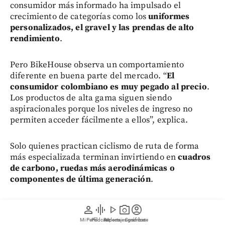
consumidor más informado ha impulsado el
crecimiento de categorías como los
uniformes
personalizados, el gravel y las prendas de alto
rendimiento
.
Pero BikeHouse observa un comportamiento
diferente en buena parte del mercado. “
El
consumidor colombiano es muy pegado al precio
.
Los productos de alta gama siguen siendo
aspiracionales porque los niveles de ingreso no
permiten acceder fácilmente a ellos”, explica.
Solo quienes practican ciclismo de ruta de forma
más especializada terminan invirtiendo en
cuadros
de carbono, ruedas más aerodinámicas o
componentes de última generación
.
Además:
Medellín tendrá un gran parque público
person
graphic_eq
play_arrow
photo_camera
account_circle
con “mar” y playa para hacer hasta 39 deportes
Mi Perfil
Pódcast
Reportajes gráficos
Videos
Suscríbete