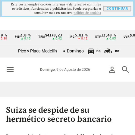
Este portal emplea cookies internas y de terceros con fines
estadísticos, funcionales y publicitarios. Puede aceptarlas o
CONTINUAR
consultar más en nuestra
politica de cookies
2,8 %
$4178,23
5,81 %
12,48 %
$386,12
PIB
TRM
IPC
DTF
UVR
Cintillo
▲ 0.10
▲ 0.42
▼ 0.12
▲ 0.05
▲ 0
de
Pico y Placa Medellín
Domingo
no
no
indicadores
económicos
menu
person
search
Domingo
, 9 de Agosto de 2026
Colombia
Suiza se despide de su
hermético secreto bancario