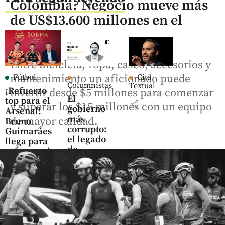
Colombia? Negocio mueve más
de US$13.600 millones en el
mundo
Entre bicicleta, ropa, casco, accesorios y
Fútbol
Cita
mantenimiento un aficionado puede
Columnistas
Textual
¡Refuerzo
invertir desde $5 millones para comenzar
El
top para el
share
y superar los $15 millones con un equipo
gobierno
Arsenal!
más
de mayor calidad.
Bruno
corrupto:
Guimarães
el legado
llega para
de
reforzar el
Gustavo
mediocampo
Petro
share
share