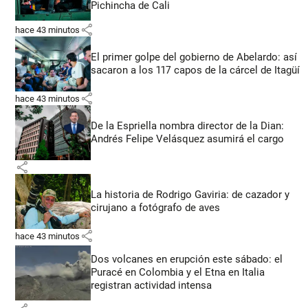
Pichincha de Cali
share
hace 43 minutos
El primer golpe del gobierno de Abelardo: así
sacaron a los 117 capos de la cárcel de Itagüí
share
hace 43 minutos
De la Espriella nombra director de la Dian:
Andrés Felipe Velásquez asumirá el cargo
share
La historia de Rodrigo Gaviria: de cazador y
cirujano a fotógrafo de aves
share
hace 43 minutos
Dos volcanes en erupción este sábado: el
Puracé en Colombia y el Etna en Italia
registran actividad intensa