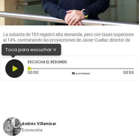
La subasta de TES registró alta demanda, pero con tasas superiores
al 14%, contrariando las proyecciones de Javier Cuellar, director de
Crédito Público.
×
Toca para escuchar
ESCUCHA EL RESUMEN
Tiempo transcurrido: 0 segundos
Du
00:00
00:53
Andrés Villamizar
Economía