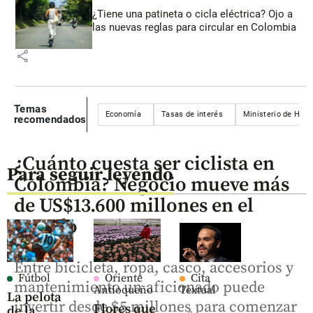
¿Tiene una patineta o cicla eléctrica? Ojo a
las nuevas reglas para circular en Colombia
share
Temas
Economía
Tasas de interés
Ministerio de Hac
recomendados
¿Cuánto cuesta ser ciclista en
Para seguir leyendo
Colombia? Negocio mueve más
de US$13.600 millones en el
mundo
Entre bicicleta, ropa, casco, accesorios y
Fútbol
Oriente
Cita
mantenimiento un aficionado puede
Antioqueño
Textual
La pelota
invertir desde $5 millones para comenzar
Flores que
de la