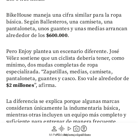
BikeHouse maneja una cifra similar para la ropa
básica. Según Ballesteros, una camiseta, una
pantaloneta, unos guantes y unas medias arrancan
alrededor de los
$600.000
.
Pero Enjoy plantea un escenario diferente. José
Vélez sostiene que un ciclista debería tener, como
mínimo, dos mudas completas de ropa
especializada. “Zapatillas, medias, camiseta,
pantaloneta, guantes y casco. Eso vale alrededor de
$2 millones
”, afirma.
La diferencia se explica porque algunas marcas
consideran únicamente la indumentaria básica,
mientras otras incluyen un equipo más completo y
suficiente para entrenar de manera frecuente.
person
graphic_eq
play_arrow
photo_camera
account_circle
Mi Perfil
Pódcast
Reportajes gráficos
Videos
Suscríbete
Cuando la conversación pasa de la ropa a todo el