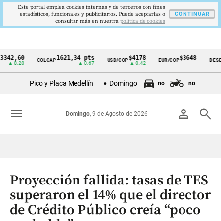
Este portal emplea cookies internas y de terceros con fines
estadísticos, funcionales y publicitarios. Puede aceptarlas o
CONTINUAR
consultar más en nuestra
politica de cookies
,60
1621,34 pts
$4178
$3648
COLCAP
USD/COP
EUR/COP
DESEMPLE
Cintillo
.20
▲ 0.67
▲ 0.42
—
de
Pico y Placa Medellín
Domingo
no
no
indicadores
económicos
menu
person
search
Domingo
, 9 de Agosto de 2026
Colombia
Proyección fallida: tasas de TES
superaron el 14% que el director
de Crédito Público creía “poco