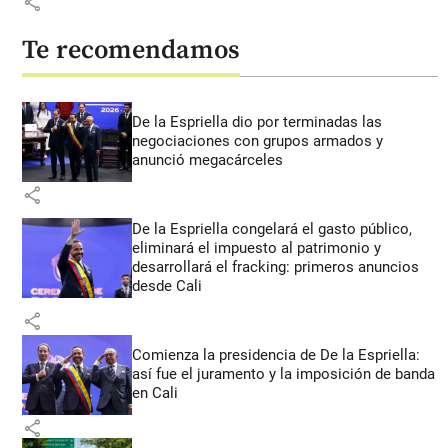
share
Te recomendamos
De la Espriella dio por terminadas las
negociaciones con grupos armados y
anunció megacárceles
share
De la Espriella congelará el gasto público,
eliminará el impuesto al patrimonio y
desarrollará el fracking: primeros anuncios
desde Cali
share
Comienza la presidencia de De la Espriella:
así fue el juramento y la imposición de banda
en Cali
share