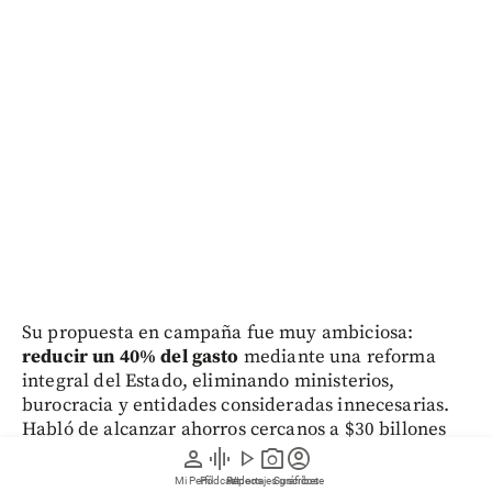
Su propuesta en campaña fue muy ambiciosa:
reducir un 40% del gasto
mediante una reforma
integral del Estado, eliminando ministerios,
burocracia y entidades consideradas innecesarias.
Habló de alcanzar ahorros cercanos a $30 billones
anuales. Sin embargo, varios analistas consideran
person
graphic_eq
play_arrow
photo_camera
account_circle
que esas metas responden más a planteamientos de
Mi Perfil
Pódcast
Reportajes gráficos
Videos
Suscríbete