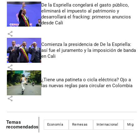
De la Espriella congelará el gasto público,
eliminará el impuesto al patrimonio y
desarrollará el fracking: primeros anuncios
desde Cali
share
Comienza la presidencia de De la Espriella:
así fue el juramento y la imposición de banda
en Cali
share
¿Tiene una patineta o cicla eléctrica? Ojo a
las nuevas reglas para circular en Colombia
share
Temas
Economía
Remesas
Internacional
Migran
recomendados