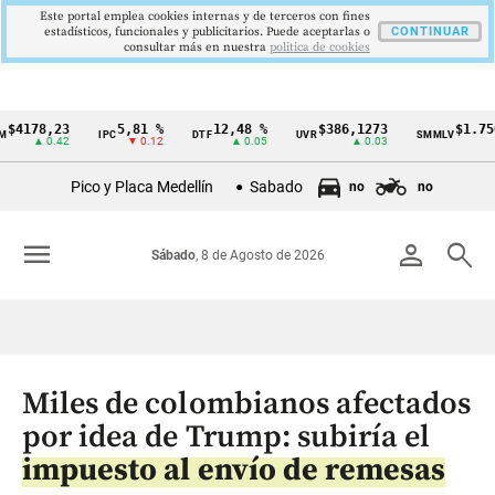
Este portal emplea cookies internas y de terceros con fines
estadísticos, funcionales y publicitarios. Puede aceptarlas o
CONTINUAR
consultar más en nuestra
politica de cookies
78,23
5,81 %
12,48 %
$386,1273
$1.750.90
IPC
DTF
UVR
SMMLV
Cintillo
▲ 0.42
▼ 0.12
▲ 0.05
▲ 0.03
de
Pico y Placa Medellín
Sabado
no
no
indicadores
económicos
menu
person
search
Sábado
, 8 de Agosto de 2026
Colombia
Miles de colombianos afectados
por idea de Trump: subiría el
impuesto al envío de remesas