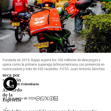
antioqueño
share
Colombia
¡Pilas!
Estas son
las
ciudades
Fundada en 2015, Rappi supera los 100 millones de descargas y
donde
opera como la primera superapp latinoamericana con presencia en
nueve países y más de 350 ciudades. FOTO: Juan Antonio Sánchez
hay ley
seca por
posesión
de
El Colombiano
Abelardo
de la
07 de agosto de 2026
Espriella
share