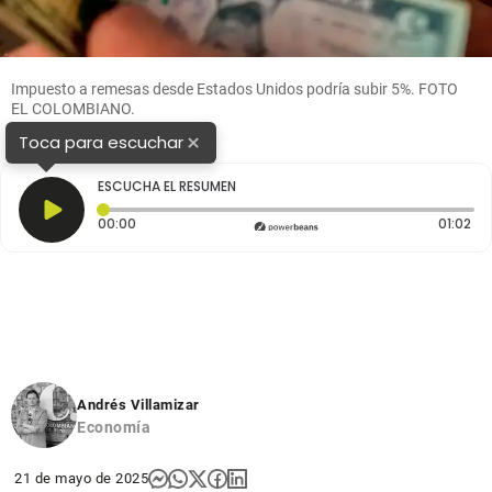
Impuesto a remesas desde Estados Unidos podría subir 5%. FOTO
EL COLOMBIANO.
×
Toca para escuchar
ESCUCHA EL RESUMEN
Tiempo transcurrido: 0 segundos
Dur
00:00
01:02
Andrés Villamizar
Economía
21 de mayo de 2025