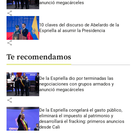
anunció megacárceles
share
10 claves del discurso de Abelardo de la
Espriella al asumir la Presidencia
share
Te recomendamos
De la Espriella dio por terminadas las
negociaciones con grupos armados y
anunció megacárceles
share
De la Espriella congelará el gasto público,
eliminará el impuesto al patrimonio y
desarrollará el fracking: primeros anuncios
desde Cali