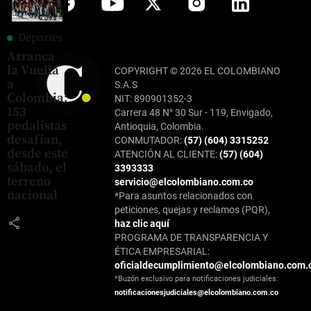
Deportes
Arranca
la Vuelta
COPYRIGHT © 2026 EL COLOMBIANO
a
S.A.S
Colombia:
NIT: 890901352-3
153
Carrera 48 N° 30 Sur - 119, Envigado,
pedalistas
Antioquia, Colombia.
desafían,
CONMUTADOR:
(57) (604) 3315252
desde este
ATENCIÓN AL CLIENTE:
(57) (604)
sábado, el
3393333
terreno
servicio@elcolombiano.com.co
nacional
*Para asuntos relacionados con
peticiones, quejas y reclamos (PQR),
share
haz clic aquí
PROGRAMA DE TRANSPARENCIA Y
ÉTICA EMPRESARIAL:
oficialdecumplimiento@elcolombiano.com.
*Buzón exclusivo para notificaciones judiciales:
notificacionesjudiciales@elcolombiano.com.co