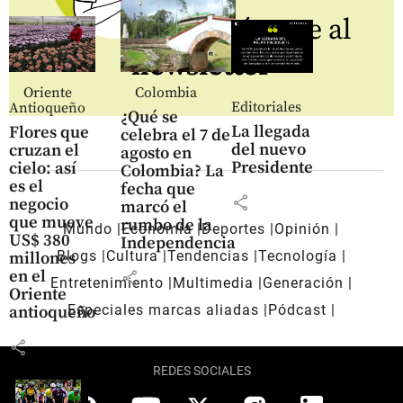
Regístrate al
newsletter
Oriente
Colombia
Editoriales
Antioqueño
¿Qué se
La llegada
Flores que
celebra el 7 de
del nuevo
cruzan el
agosto en
Presidente
cielo: así
Colombia? La
es el
fecha que
share
negocio
marcó el
que mueve
rumbo de la
Mundo
Economía
Deportes
Opinión
US$ 380
Independencia
Blogs
Cultura
Tendencias
Tecnología
millones
en el
share
Entretenimiento
Multimedia
Generación
Oriente
Especiales marcas aliadas
Pódcast
antioqueño
share
REDES SOCIALES