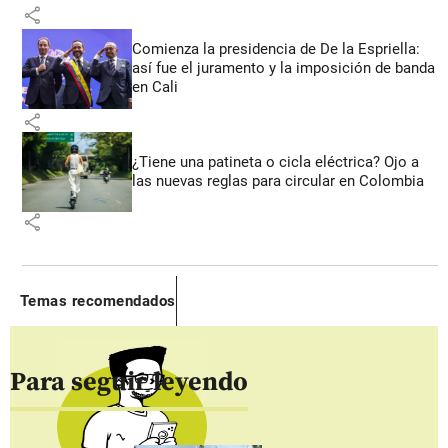
share
Comienza la presidencia de De la Espriella:
así fue el juramento y la imposición de banda
en Cali
share
¿Tiene una patineta o cicla eléctrica? Ojo a
las nuevas reglas para circular en Colombia
share
Temas recomendados
Para seguir leyendo