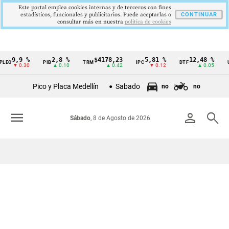
Este portal emplea cookies internas y de terceros con fines
estadísticos, funcionales y publicitarios. Puede aceptarlas o
CONTINUAR
consultar más en nuestra
politica de cookies
9,9 %
2,8 %
$4178,23
5,81 %
12,48 %
EO
PIB
TRM
IPC
DTF
UV
Cintillo
▼ 0.30
▲ 0.10
▲ 0.42
▼ 0.12
▲ 0.05
de
Pico y Placa Medellín
Sabado
no
no
indicadores
económicos
menu
person
search
Sábado
, 8 de Agosto de 2026
Colombia