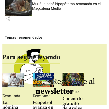
Murió la bebé hipopótamo rescatada en el
Magdalena Medio
share
Temas recomendados
Para seguir leyendo
Regístrate al
newsletter
Cultura
Economía
Economía
Concierto
La
Ecopetrol
gratuito
nómina
avanza en
de Arelys