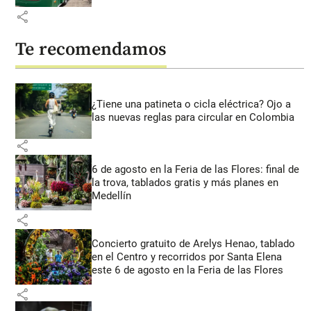
share
Te recomendamos
¿Tiene una patineta o cicla eléctrica? Ojo a
las nuevas reglas para circular en Colombia
share
6 de agosto en la Feria de las Flores: final de
la trova, tablados gratis y más planes en
Medellín
share
Concierto gratuito de Arelys Henao, tablado
en el Centro y recorridos por Santa Elena
este 6 de agosto en la Feria de las Flores
share