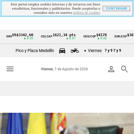
Este portal emplea cookies internas y de terceros con fines
estadísticos, funcionales y publicitarios. Puede aceptarlas o
CONTINUAR
consultar más en nuestra
politica de cookies
US$3342,60
1621,34 pts
$4178
$3672
ORO
COLCAP
USD/COP
EUR/COP
Cintillo
▲ 8.20
▲ 0.67
▲ 0.42
—
de
Pico y Placa Medellín
Viernes
7 y 9
7 y 9
indicadores
económicos
menu
person
search
Viernes
, 7 de Agosto de 2026
Colombia