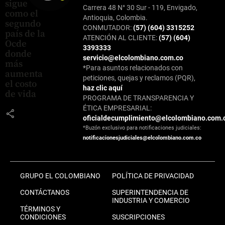
sigue
Carrera 48 N° 30 Sur - 119, Envigado,
como el
Antioquia, Colombia.
segundo
CONMUTADOR:
(57) (604) 3315252
país de la
ATENCIÓN AL CLIENTE:
(57) (604)
Ocde
3393333
donde
servicio@elcolombiano.com.co
más
*Para asuntos relacionados con
aumenta
peticiones, quejas y reclamos (PQR),
el costo
haz clic aquí
de vida
PROGRAMA DE TRANSPARENCIA Y
ÉTICA EMPRESARIAL:
share
oficialdecumplimiento@elcolombiano.com.
*Buzón exclusivo para notificaciones judiciales:
notificacionesjudiciales@elcolombiano.com.co
GRUPO EL COLOMBIANO
POLÍTICA DE PRIVACIDAD
CONTÁCTANOS
SUPERINTENDENCIA DE
INDUSTRIA Y COMERCIO
TÉRMINOS Y
CONDICIONES
SUSCRIPCIONES