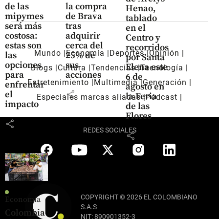
de las
la compra
Henao,
mipymes
de Brava
tablado
será más
tras
en el
costosa:
adquirir
Centro y
estas son
cerca del
recorridos
Mundo
Economía
Deportes
Opinión
las
25% de
por Santa
opciones
sus
Elena este
Blogs
Cultura
Tendencias
Tecnología
para
acciones
6 de
Entretenimiento
Multimedia
Generación
enfrentar
agosto en
share
el
la Feria
Especiales marcas aliadas
Pódcast
impacto
de las
Flores
share
REDES SOCIALES
share
COPYRIGHT © 2026 EL COLOMBIANO
Economía
S.A.S
Colombia
NIT: 890901352-3