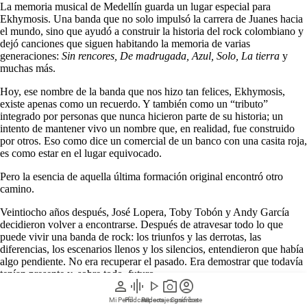
La memoria musical de Medellín guarda un lugar especial para
Ekhymosis. Una banda que no solo impulsó la carrera de Juanes hacia
el mundo, sino que ayudó a construir la historia del rock colombiano y
dejó canciones que siguen habitando la memoria de varias
generaciones:
Sin rencores, De madrugada, Azul, Solo, La tierra
y
muchas más.
Hoy, ese nombre de la banda que nos hizo tan felices, Ekhymosis,
existe apenas como un recuerdo. Y también como un “tributo”
integrado por personas que nunca hicieron parte de su historia; un
intento de mantener vivo un nombre que, en realidad, fue construido
por otros. Eso como dice un comercial de un banco con una casita roja,
es como estar en el lugar equivocado.
Pero la esencia de aquella última formación original encontró otro
camino.
Veintiocho años después, José Lopera, Toby Tobón y Andy García
decidieron volver a encontrarse. Después de atravesar todo lo que
puede vivir una banda de rock: los triunfos y las derrotas, las
diferencias, los escenarios llenos y los silencios, entendieron que había
algo pendiente. No era recuperar el pasado. Era demostrar que todavía
tenían presente y, sobre todo, futuro.
person
graphic_eq
play_arrow
photo_camera
account_circle
A esa historia se suma Sebastián Yepes. No para reemplazar una voz,
Mi Perfil
Pódcast
Reportajes gráficos
Videos
Suscríbete