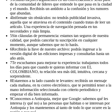
de la comunidad de líderes que entiende lo que pasa en la ciudad
y el mundo. Recibirás un antídoto a la confusión y los rumores
que abundan.
4
Infórmate sin obstáculos: no tendrás publicidad invasiva,
aquella que se atraviesa en el contenido cuando tratas de leer un
artículo. Una experiencia de navegación pensada en tus
necesidades y más limpia.
5
Sin cláusulas de permanencia: estamos tan seguros de nuestra
calidad, que podrás cancelar tu suscripción en cualquier
momento, aunque sabemos que no lo harás.
6
Recibirás la llave de nuestro archivo: podrás ingresar a la
versión digital de las ediciones impresas y consultarlas hasta un
año atrás.
7
Te escuchamos para mejorar tu experiencia: trabajamos todos
los días para que cuando te quieras informar con EL
COLOMBIANO, tu relación sea más útil, intuitiva, cercana y
sorprendente.
8
Estaremos a tu lado cuando te levantes: recibirás un mensaje
cada mañana, en tu correo electrónico, que te permitirá tener a la
mano información seleccionada con criterio periodístico y
empezar el día bien informado.
9
Conocemos a Antioquia, mejor que Google: sabemos qué les
interesa (y qué no) a las personas que habitan o se interesan por
Antioquia y los mantenemos al tanto de todo lo que ocurre en la