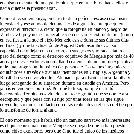
enanismo ejecutando una pantomima que era una burla hacia ellos y
hacia quienes la presenciaban.
Como dije, sin embargo, en el resto de la película escasea esa misma
intensidad y ese ánimo de denuncia o de alguna lectura que quiera
expresar el director. Es cierto que la fotografía en blanco y negro de
Vladislav Opelyants es impecable y en ocasiones extraordinaria (como
en esa fiesta a la que el viejo Mengele asiste durante sus últimos días
en Brasil) y que la actuación de August Diehl asombra con su
capacidad de reflejar en su cuerpo, en sus gestos y miradas, tanto el
paso del tiempo como el deterioro cognitivo de Mengele por más de 40
años, pero esas virtudes no ocultan la carencia de un ánimo explicativo
o de una progresión dramática del personaje. Lo vemos huyendo y
ocultándose a través de distintas identidades en Uruguay, Argentina y
Brasil. Lo vemos volviendo a Alemania para discutir con su familia y
luego renegando de su situación durante su estadía en América. Pero
jamás entendemos por qué. Por qué lo hizo, por qué disfrutó
haciéndolo. Terminamos viendo a un viejo gruñón que se opone a su
decrepitud y que pelea con su hijo por unas ideas en las que sigue
creyendo, sin que el contacto con otras realidades o el paso del tiempo
lo transforme de forma alguna.
El otro momento que habría sido un camino narrativo más interesante
es el que se insinúa cuando Mengele se queja de que lo han puesto
como chivo expiatorio, pero que él no fue el único de los médicos