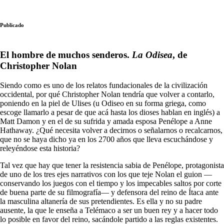
Publicado
El hombre de muchos senderos.
La Odisea
, de
Christopher Nolan
Siendo como es uno de los relatos fundacionales de la civilización
occidental, por qué Christopher Nolan tendría que volver a contarlo,
poniendo en la piel de Ulises (u Odiseo en su forma griega, como
escoge llamarlo a pesar de que acá hasta los dioses hablan en inglés) a
Matt Damon y en el de su sufrida y amada esposa Penélope a Anne
Hathaway. ¿Qué necesita volver a decirnos o señalarnos o recalcarnos,
que no se haya dicho ya en los 2700 años que lleva escuchándose y
releyéndose esta historia?
Tal vez que hay que tener la resistencia sabia de Penélope, protagonista
de uno de los tres ejes narrativos con los que teje Nolan el guion —
conservando los juegos con el tiempo y los impecables saltos por corte
de buena parte de su filmografía— y defensora del reino de Ítaca ante
la masculina altanería de sus pretendientes. Es ella y no su padre
ausente, la que le enseña a Telémaco a ser un buen rey y a hacer todo
lo posible en favor del reino, sacándole partido a las reglas existentes.