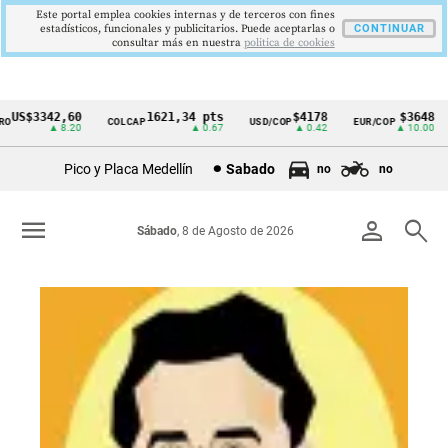
Este portal emplea cookies internas y de terceros con fines
estadísticos, funcionales y publicitarios. Puede aceptarlas o
CONTINUAR
consultar más en nuestra
politica de cookies
3342,60
1621,34 pts
$4178
$3648
COLCAP
USD/COP
EUR/COP
DES
Cintillo
▲ 8.20
▲ 0.67
▲ 0.42
▲ 10.00
de
Pico y Placa Medellín
Sabado
no
no
indicadores
económicos
menu
person
search
Sábado
, 8 de Agosto de 2026
Colombia