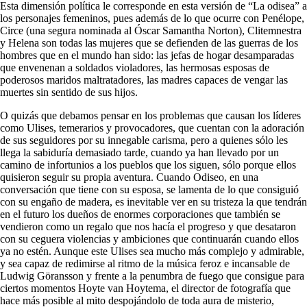
Esta dimensión política le corresponde en esta versión de “La odisea” a
los personajes femeninos, pues además de lo que ocurre con Penélope,
Circe (una segura nominada al Óscar Samantha Norton), Clitemnestra
y Helena son todas las mujeres que se defienden de las guerras de los
hombres que en el mundo han sido: las jefas de hogar desamparadas
que envenenan a soldados violadores, las hermosas esposas de
poderosos maridos maltratadores, las madres capaces de vengar las
muertes sin sentido de sus hijos.
O quizás que debamos pensar en los problemas que causan los líderes
como Ulises, temerarios y provocadores, que cuentan con la adoración
de sus seguidores por su innegable carisma, pero a quienes sólo les
llega la sabiduría demasiado tarde, cuando ya han llevado por un
camino de infortunios a los pueblos que los siguen, sólo porque ellos
quisieron seguir su propia aventura. Cuando Odiseo, en una
conversación que tiene con su esposa, se lamenta de lo que consiguió
con su engaño de madera, es inevitable ver en su tristeza la que tendrán
en el futuro los dueños de enormes corporaciones que también se
vendieron como un regalo que nos hacía el progreso y que desataron
con su ceguera violencias y ambiciones que continuarán cuando ellos
ya no estén. Aunque este Ulises sea mucho más complejo y admirable,
y sea capaz de redimirse al ritmo de la música feroz e incansable de
Ludwig Göransson y frente a la penumbra de fuego que consigue para
ciertos momentos Hoyte van Hoytema, el director de fotografía que
hace más posible al mito despojándolo de toda aura de misterio,