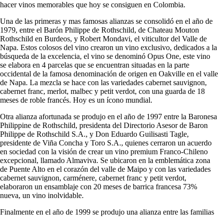
hacer vinos memorables que hoy se consiguen en Colombia.
Una de las primeras y mas famosas alianzas se consolidó en el año de
1979, entre el Barón Philippe de Rothschild, de Chateau Mouton
Rothschild en Burdeos, y Robert Mondavi, el viticultor del Valle de
Napa. Estos colosos del vino crearon un vino exclusivo, dedicados a la
búsqueda de la excelencia, el vino se denominó Opus One, este vino
se elabora en 4 parcelas que se encuentran situadas en la parte
occidental de la famosa denominación de origen en Oakville en el valle
de Napa. La mezcla se hace con las variedades cabernet sauvignon,
cabernet franc, merlot, malbec y petit verdot, con una guarda de 18
meses de roble francés. Hoy es un ícono mundial.
Otra alianza afortunada se produjo en el año de 1997 entre la Baronesa
Philippine de Rothschild, presidenta del Directorio Asesor de Baron
Philippe de Rothschild S.A., y Don Eduardo Guilisasti Tagle,
presidente de Viña Concha y Toro S.A., quienes cerraron un acuerdo
en sociedad con la visión de crear un vino premium Franco-Chileno
excepcional, llamado Almaviva. Se ubicaron en la emblemática zona
de Puente Alto en el corazón del valle de Maipo y con las variedades
cabernet sauvignon, carménere, cabernet franc y petit verdot,
elaboraron un ensamblaje con 20 meses de barrica francesa 73%
nueva, un vino inolvidable.
Finalmente en el año de 1999 se produjo una alianza entre las familias