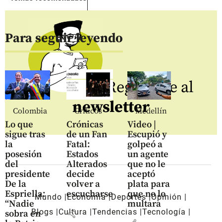
Para seguir leyendo
Regístrate al
newsletter
Colombia
Críticos
Medellín
Lo que
Crónicas
Video |
sigue tras
de un Fan
Escupió y
la
Fatal:
golpeó a
posesión
Estados
un agente
del
Alterados
que no le
presidente
decide
aceptó
De la
volver a
plata para
Espriella:
escucharse
que no lo
Mundo
Economía
Deportes
Opinión
“Nadie
multara
Blogs
Cultura
Tendencias
Tecnología
share
sobra en