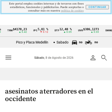
Este portal emplea cookies internas y de terceros con fines
estadísticos, funcionales y publicitarios. Puede aceptarlas o
CONTINUAR
consultar más en nuestra
politica de cookies
$4178,23
5,81 %
12,48 %
$386,1273
TRM
IPC
DTF
UVR
SMMLV
Cintillo
▲ 0.42
▼ 0.12
▲ 0.05
▲ 0.03
de
Pico y Placa Medellín
Sabado
no
no
indicadores
económicos
menu
person
search
Sábado
, 8 de Agosto de 2026
Colombia
asesinatos aterradores en el
occidente