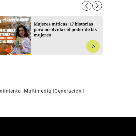
arrow_forward_ios
arrow_forward_ios
Mujeres míticas: 17 historias
para no olvidar el poder de las
mujeres
play_arrow
enimiento
Multimedia
Generación