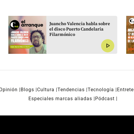
Juancho Valencia habla sobre
el disco Puerto Candelaria
Filarmónico
play_arrow
Opinión
Blogs
Cultura
Tendencias
Tecnología
Entret
Especiales marcas aliadas
Pódcast