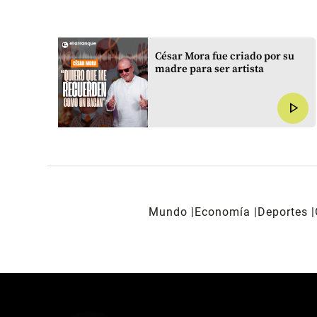
 el
César Mora fue criado por su
madre para ser artista
yo
play_arrow
play_arrow
Mundo
Economía
Deportes
REDES SOCIALES