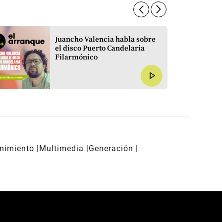
arrow_forward_ios
arrow_forward_ios
Juancho Valencia habla sobre
el disco Puerto Candelaria
Filarmónico
play_arrow
enimiento
Multimedia
Generación