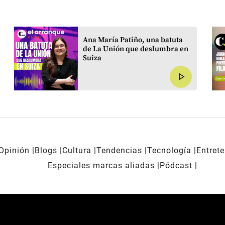
Ana María Patiño, una batuta
de La Unión que deslumbra en
Suiza
play_arrow
Opinión
Blogs
Cultura
Tendencias
Tecnología
Entret
Especiales marcas aliadas
Pódcast