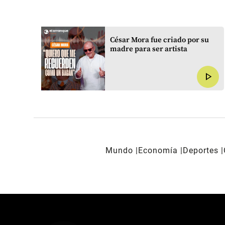
 el
César Mora fue criado por su
madre para ser artista
yo
play_arrow
play_arrow
Mundo
Economía
Deportes
REDES SOCIALES