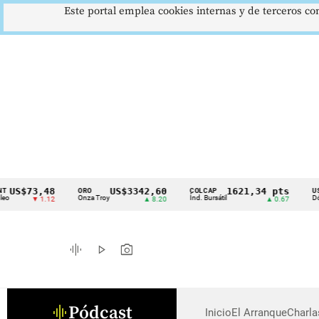
Este portal emplea cookies internas y de terceros con
US$73,48
US$3342,60
1621,34 pts
ORO
COLCAP
USD/
Cintillo
Onza Troy
Índ. Bursátil
Dólar 
▼ 1.12
▲ 8.20
▲ 0.67
de
indicadores
graphic_eq
play_arrow
photo_camera
económicos
Colombia
Pódcast
graphic_eq
Inicio
El Arranque
Charl