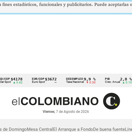
 fines estadísticos, funcionales y publicitarios. Puede aceptarlas
$4178
$3672
9,9 %
2,8 %
COP
EUR/COP
DESEMPLEO
PIB
Spot
Euro Spot
Tasa Nacional
Crec. Anual
▲ 0.42
—
▼ 0.30
▲ 0.10
Viernes
, 7 de Agosto de 2026
as de Domingo
Mesa Central
El Arranque a Fondo
De buena fuente
Lín