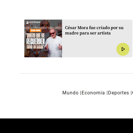
 el
César Mora fue criado por su
madre para ser artista
yo
play_arrow
play_arrow
Mundo
Economía
Deportes
REDES SOCIALES