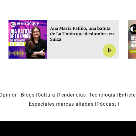
Ana María Patiño, una batuta
de La Unión que deslumbra en
Suiza
play_arrow
Opinión
Blogs
Cultura
Tendencias
Tecnología
Entret
Especiales marcas aliadas
Pódcast