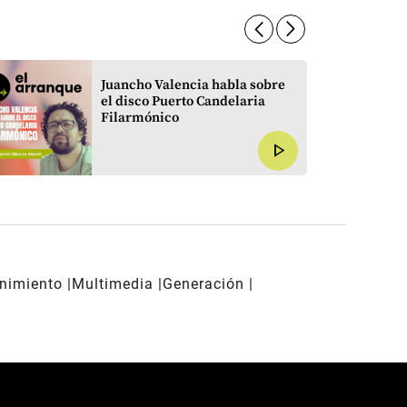
arrow_forward_ios
arrow_forward_ios
Juancho Valencia habla sobre
el disco Puerto Candelaria
Filarmónico
play_arrow
enimiento
Multimedia
Generación