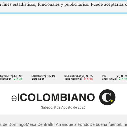
 fines estadísticos, funcionales y publicitarios. Puede aceptarlas
$4178
$3639
9,9 %
2,8 %
COP
EUR/COP
DESEMPLEO
PIB
 Spot
Euro Spot
Tasa Nacional
Crec. Anual
▲ 0.42
—
▼ 0.30
▲ 0.10
Sábado
, 8 de Agosto de 2026
as de Domingo
Mesa Central
El Arranque a Fondo
De buena fuente
Lín