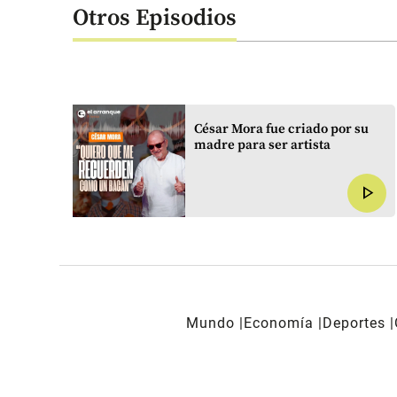
Otros Episodios
 el
César Mora fue criado por su
madre para ser artista
yo
play_arrow
play_arrow
Mundo
Economía
Deportes