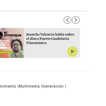
arrow_forward_ios
arrow_forward_ios
Juancho Valencia habla sobre
el disco Puerto Candelaria
Filarmónico
play_arrow
enimiento
Multimedia
Generación