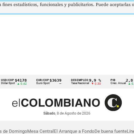
 fines estadísticos, funcionales y publicitarios. Puede aceptarlas
$4178
$3639
9,9 %
2,8 %
D/COP
EUR/COP
DESEMPLEO
PIB
ar Spot
Euro Spot
Tasa Nacional
Crec. Anual
▲ 0.42
—
▼ 0.30
▲ 0.10
Sábado
, 8 de Agosto de 2026
as de Domingo
Mesa Central
El Arranque a Fondo
De buena fuente
Lín