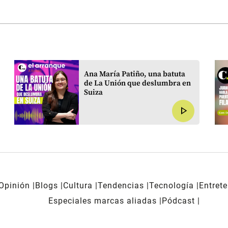
Ana María Patiño, una batuta
de La Unión que deslumbra en
Suiza
play_arrow
Opinión
Blogs
Cultura
Tendencias
Tecnología
Entret
Especiales marcas aliadas
Pódcast