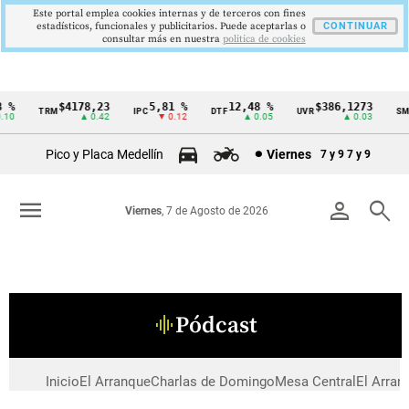
Este portal emplea cookies internas y de terceros con fines
estadísticos, funcionales y publicitarios. Puede aceptarlas o
CONTINUAR
consultar más en nuestra
politica de cookies
 %
$4178,23
5,81 %
12,48 %
$386,1273
TRM
IPC
DTF
UVR
SMM
Cintillo
10
▲ 0.42
▼ 0.12
▲ 0.05
▲ 0.03
de
Pico y Placa Medellín
Viernes
7 y 9
7 y 9
indicadores
económicos
menu
person
search
Viernes
, 7 de Agosto de 2026
Colombia
Pódcast
graphic_eq
Inicio
El Arranque
Charlas de Domingo
Mesa Central
El Arran