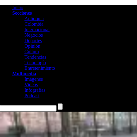
Inicio
Secciones
Antioquia
Colombia
Internacional
Negocios
Deportes
Opinión
Cultura
Tendencias
Tecnología
Entretenimiento
Multimedia
Imágenes
Videos
Infografías
Podcast