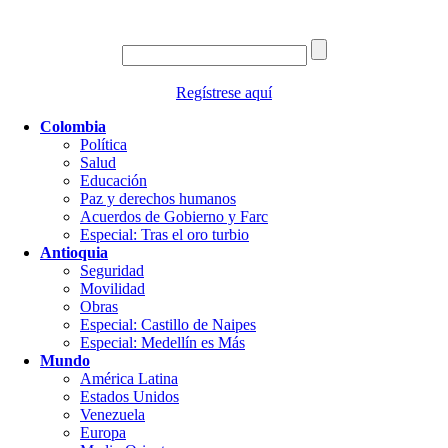
Regístrese aquí
Colombia
Política
Salud
Educación
Paz y derechos humanos
Acuerdos de Gobierno y Farc
Especial: Tras el oro turbio
Antioquia
Seguridad
Movilidad
Obras
Especial: Castillo de Naipes
Especial: Medellín es Más
Mundo
América Latina
Estados Unidos
Venezuela
Europa