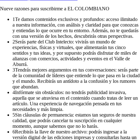
Nueve razones para suscribirme a EL COLOMBIANO
1
Te damos contenidos exclusivos y profundos: acceso ilimitado
a nuestra información, con análisis y claridad para que conozcas
y entiendas lo que ocurre en tu entorno. Además, no te quedarás
con una versión de los hechos, descubrirás otras perspectivas.
2
Serás parte del Club Intelecto: vivirás un mundo de
experiencias, físicas y virtuales, que alimentarán tus cinco
sentidos y tus ideas, y por supuesto podrás disfrutar de miles de
alianzas con comercios, actividades y eventos en el Valle de
Aburrá.
3
Tendrás mejores argumentos en tus conversaciones: serás parte
de la comunidad de líderes que entiende lo que pasa en la ciudad
y el mundo. Recibirás un antídoto a la confusión y los rumores
que abundan.
4
Infórmate sin obstáculos: no tendrás publicidad invasiva,
aquella que se atraviesa en el contenido cuando tratas de leer un
artículo. Una experiencia de navegación pensada en tus
necesidades y más limpia.
5
Sin cláusulas de permanencia: estamos tan seguros de nuestra
calidad, que podrás cancelar tu suscripción en cualquier
momento, aunque sabemos que no lo harás.
6
Recibirás la llave de nuestro archivo: podrás ingresar a la
versión digital de las ediciones impresas y consultarlas hasta un