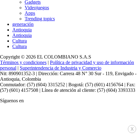
Gadgets
Videojuegos
Apps
Trending topics
generación
Antioquia
Antioquia
Cultura
Cultura
Copyright © 2026 EL COLOMBIANO S.A.S
Términos y condiciones
|
Política de privacidad y uso de información
personal
|
Superintendencia de Industria y Comercio
Nit: 890901352-3 | Dirección: Carrera 48 N° 30 Sur - 119, Envigado -
Antioquia, Colombia
Conmutador: (57) (604) 3315252 | Bogotá: (57) (601) 4156764 | Fax:
(57) (601) 4157508 | Línea de atención al cliente: (57) (604) 3393333
Síguenos en
x