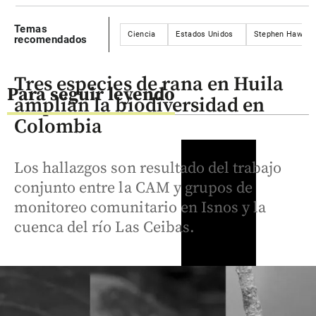
Temas
Ciencia
Estados Unidos
Stephen Hawkin
recomendados
Tres especies de rana en Huila
Para seguir leyendo
amplían la biodiversidad en
Colombia
Los hallazgos son resultado del trabajo
conjunto entre la CAM y grupos de
monitoreo comunitario en Isnos y la
cuenca del río Las Ceibas.