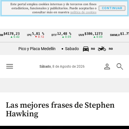
Este portal emplea cookies internas y de terceros con fines
estadísticos, funcionales y publicitarios. Puede aceptarlas o
CONTINUAR
consultar más en nuestra
politica de cookies
4178,23
5,81 %
12,48 %
$386,1273
$1.750.
IPC
DTF
UVR
SMMLV
Cintillo
▲ 0.42
▼ 0.12
▲ 0.05
▲ 0.03
de
Pico y Placa Medellín
Sabado
no
no
indicadores
económicos
menu
person
search
Sábado
, 8 de Agosto de 2026
Colombia
Las mejores frases de Stephen
Hawking