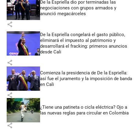
De la Espriella dio por terminadas las
negociaciones con grupos armados y
anunció megacárceles
share
De la Espriella congelará el gasto público,
eliminará el impuesto al patrimonio y
desarrollará el fracking: primeros anuncios
desde Cali
share
Comienza la presidencia de De la Espriella:
así fue el juramento y la imposición de banda
en Cali
share
¿Tiene una patineta o cicla eléctrica? Ojo a
las nuevas reglas para circular en Colombia
share