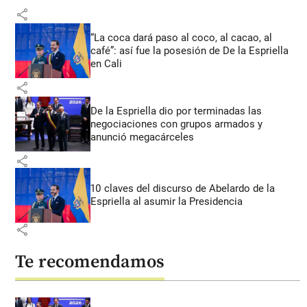
share
“La coca dará paso al coco, al cacao, al
café”: así fue la posesión de De la Espriella
en Cali
share
De la Espriella dio por terminadas las
negociaciones con grupos armados y
anunció megacárceles
share
10 claves del discurso de Abelardo de la
Espriella al asumir la Presidencia
share
Te recomendamos