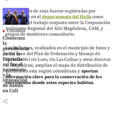
Tres especies de rana fueron registradas por
primera vez en el
departamento del Huila
como
resultado del trabajo conjunto entre la Corporación
Autónoma Regional del Alto Magdalena, CAM, y
Colombia
grupos de monitoreo comunitario.
Comienza
la
Los hallazgos, realizados en el municipio de Isnos y
presidencia
de De la
en el área del Plan de Ordenación y Manejo de
Espriella:
Cuencas del río Loro, río Las Ceibas y otros directos
así fue el
al Magdalena, amplían el mapa de distribución de
juramento
anfibios en esta región colombiana y
aportan
y la
información clave para la conservación de los
imposición
ecosistemas donde estas especies habitan.
de banda
en Cali
share