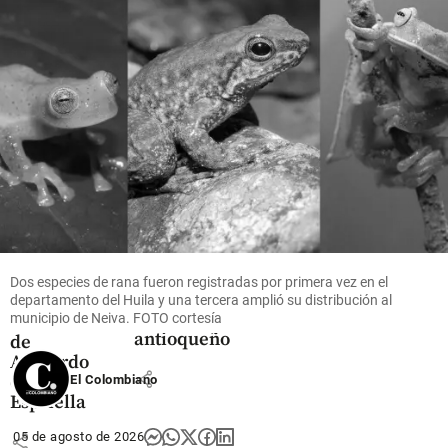
Colombia
Oriente
Antioqueño
Miguel
Videos
Flores que
Uribe,
Posesión
cruzan el
Javier
presidencial
cielo: así
Milei y
de Abelardo
es el
Álvaro
de la
negocio
Uribe: las
Espriella
que mueve
ovaciones
desde Cali
US$ 380
que
millones
marcaron
Dos especies de rana fueron registradas por primera vez en el
share
en el
la
departamento del Huila y una tercera amplió su distribución al
Oriente
municipio de Neiva. FOTO cortesía
posesión
antioqueño
de
Abelardo
share
de la
El Colombiano
Espriella
05 de agosto de 2026
share