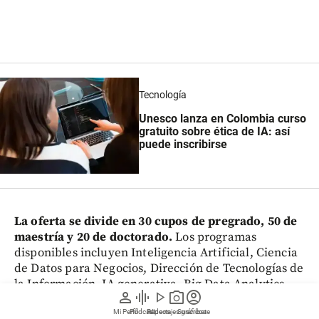
Tecnología
Unesco lanza en Colombia curso
gratuito sobre ética de IA: así
puede inscribirse
La oferta se divide en 30 cupos de pregrado, 50 de
maestría y 20 de doctorado.
Los programas
disponibles incluyen Inteligencia Artificial, Ciencia
de Datos para Negocios, Dirección de Tecnologías de
la Información, IA generativa, Big Data Analytics,
person
graphic_eq
play_arrow
photo_camera
account_circle
Machine Learning, Protección de Datos y Seguridad
de la Información.
Mi Perfil
Pódcast
Reportajes gráficos
Videos
Suscríbete