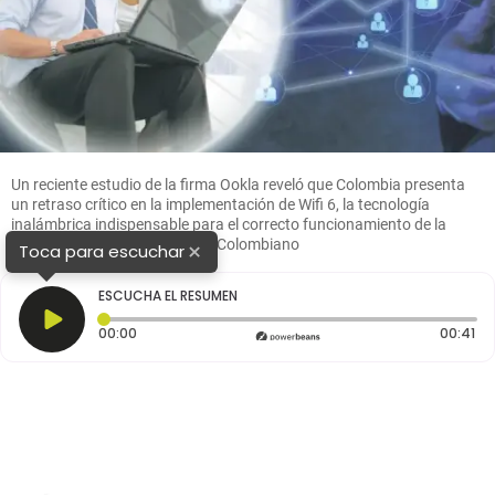
Un reciente estudio de la firma Ookla reveló que Colombia presenta
un retraso crítico en la implementación de Wifi 6, la tecnología
inalámbrica indispensable para el correcto funcionamiento de la
inteligencia artificial. FOTO: El Colombiano
×
Toca para escuchar
ESCUCHA EL RESUMEN
Tiempo transcurrido: 0 segundos
Du
00:00
00:41