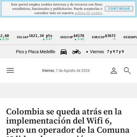
Este portal emplea cookies internas y de terceros con fines
estadísticos, funcionales y publicitarios. Puede aceptarlas o
CONTINUAR
consultar más en nuestra
politica de cookies
1621,34 pts
$4178
$3672
9,
COLCAP
USD/COP
EUR/COP
DESEMPLEO
Cintillo
▲ 0.67
▲ 0.42
—
▼ 0
de
Pico y Placa Medellín
Viernes
7 y 9
7 y 9
indicadores
económicos
menu
person
search
Viernes
, 7 de Agosto de 2026
Colombia
Colombia se queda atrás en la
implementación del Wifi 6,
pero un operador de la Comuna