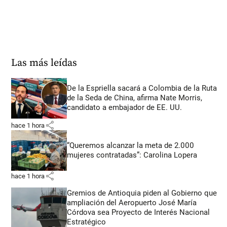
Las más leídas
De la Espriella sacará a Colombia de la Ruta
de la Seda de China, afirma Nate Morris,
candidato a embajador de EE. UU.
share
hace 1 hora
“Queremos alcanzar la meta de 2.000
mujeres contratadas”: Carolina Lopera
share
hace 1 hora
Gremios de Antioquia piden al Gobierno que
ampliación del Aeropuerto José María
Córdova sea Proyecto de Interés Nacional
Estratégico