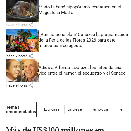
Murió la bebé hipopótamo rescatada en el
Magdalena Medio
share
hace 4 horas
¿Aún no tiene plan? Conozca la programación
de la Feria de las Flores 2026 para este
miércoles 5 de agosto
share
hace 7 horas
Adiós a Alfonso Lizarazo: los hitos de una
vida entre el humor, el secuestro y el Senado
share
hace 9 horas
Temas
Economía
Empresas
Tecnología
Internet
recomendados
Más de US$100 millones en