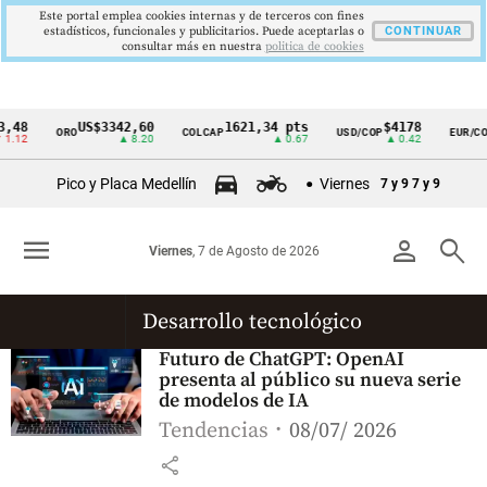
Este portal emplea cookies internas y de terceros con fines
estadísticos, funcionales y publicitarios. Puede aceptarlas o
CONTINUAR
consultar más en nuestra
politica de cookies
,48
US$3342,60
1621,34 pts
$4178
ORO
COLCAP
USD/COP
EUR/COP
Cintillo
1.12
▲ 8.20
▲ 0.67
▲ 0.42
de
Pico y Placa Medellín
Viernes
7 y 9
7 y 9
indicadores
económicos
menu
person
search
Viernes
, 7 de Agosto de 2026
Colombia
Desarrollo tecnológico
Futuro de ChatGPT: OpenAI
presenta al público su nueva serie
de modelos de IA
Tendencias
08/07/ 2026
share