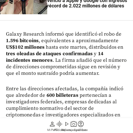
venció a Apple y Google con ingresos
récord de 2.022 millones de dólares
Galaxy Research informó que identificó el robo de
1.596 bitcoins
, equivalentes a aproximadamente
US$102 millones
hasta este martes, distribuidos en
tres oleadas de ataques confirmadas
y
14
incidentes menores
. La firma añadió que el número
de direcciones comprometidas sigue en revisión y
que el monto sustraído podría aumentar.
Entre las direcciones afectadas, la compañía indicó
que alrededor de
600 billeteras
pertenecían a
investigadores federales, empresas dedicadas al
cumplimiento normativo del sector de
criptomonedas e investigadores especializados en
ciberseguridad.
person
graphic_eq
play_arrow
photo_camera
account_circle
Mi Perfil
Pódcast
Reportajes gráficos
Videos
Suscríbete