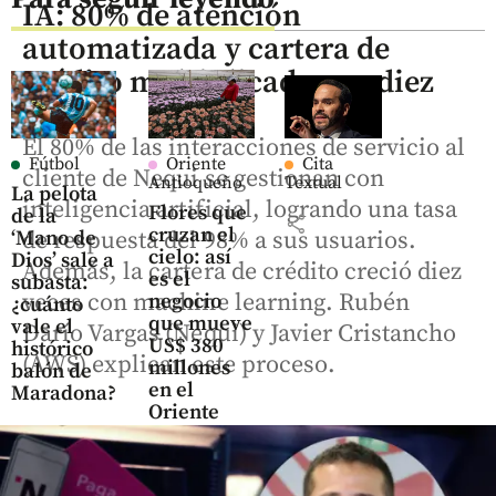
IA: 80% de atención
automatizada y cartera de
crédito multiplicada por diez
El 80% de las interacciones de servicio al
Fútbol
Oriente
Cita
cliente de Nequi se gestionan con
Antioqueño
Textual
La pelota
inteligencia artificial, logrando una tasa
Flores que
de la
share
cruzan el
‘Mano de
de respuesta del 98% a sus usuarios.
cielo: así
Dios’ sale a
Además, la cartera de crédito creció diez
es el
subasta:
veces con machine learning. Rubén
negocio
¿cuánto
que mueve
vale el
Darío Vargas (Nequi) y Javier Cristancho
US$ 380
histórico
(AWS) explican este proceso.
millones
balón de
en el
Maradona?
Oriente
antioqueño
share
share