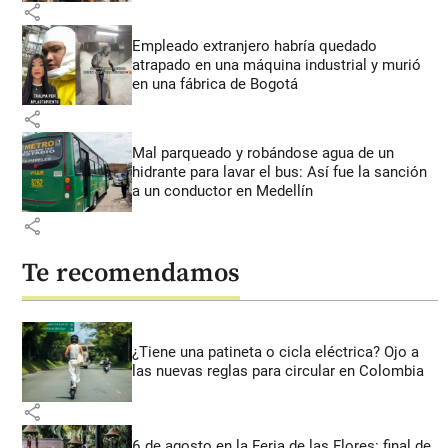
share
Empleado extranjero habría quedado
atrapado en una máquina industrial y murió
en una fábrica de Bogotá
share
Mal parqueado y robándose agua de un
hidrante para lavar el bus: Así fue la sanción
a un conductor en Medellín
share
Te recomendamos
¿Tiene una patineta o cicla eléctrica? Ojo a
las nuevas reglas para circular en Colombia
share
6 de agosto en la Feria de las Flores: final de