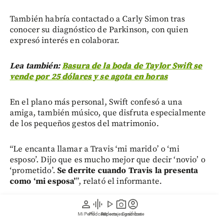
También habría contactado a Carly Simon tras
conocer su diagnóstico de Parkinson, con quien
expresó interés en colaborar.
Lea también:
Basura de la boda de Taylor Swift se
vende por 25 dólares y se agota en horas
En el plano más personal, Swift confesó a una
amiga, también músico, que disfruta especialmente
de los pequeños gestos del matrimonio.
“Le encanta llamar a Travis ‘mi marido’ o ‘mi
esposo’. Dijo que es mucho mejor que decir ‘novio’ o
‘prometido’.
Se derrite cuando Travis la presenta
como ‘mi esposa’
”, relató el informante.
person
graphic_eq
play_arrow
photo_camera
account_circle
La primera aparición pública de los recién casados
Mi Perfil
Pódcast
Reportajes gráficos
Videos
Suscríbete
fue el pasado 10 de julio, en la boda de JuJu Smith-