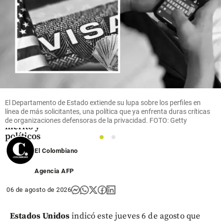
Colombia
Así va el
cuerpo
diplomático
del nuevo
El Departamento de Estado extiende su lupa sobre los perfiles en
Gobierno:
línea de más solicitantes, una política que ya enfrenta duras críticas
lealtades,
de organizaciones defensoras de la privacidad. FOTO: Getty
mérito y
políticos
1
2
El Colombiano
share
Agencia AFP
06 de agosto de 2026
Estados Unidos
indicó este jueves 6 de agosto que