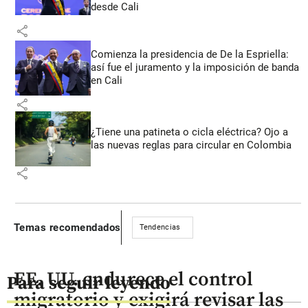
desde Cali
share
Comienza la presidencia de De la Espriella:
así fue el juramento y la imposición de banda
en Cali
share
¿Tiene una patineta o cicla eléctrica? Ojo a
las nuevas reglas para circular en Colombia
share
Temas recomendados
Tendencias
EE. UU. endurece el control
Para seguir leyendo
migratorio y exigirá revisar las