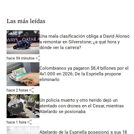
Las más leídas
Una mala clasificación obliga a David Alonso
a remontar en Silverstone; ¿a qué hora y
dónde ver la carrera?
share
hace 59 minutos
Colombianos ya pagaron $8,4 billones por el
4x1.000 en 2026; De la Espriella propone
eliminarlo
share
hace 2 horas
Un policía muerto y otro herido dejó un
atentado con drones en el Cesar, mientras
Abelardo se posionaba
share
hace 1 hora
Abelardo de la Espriella posesionó a sus 18