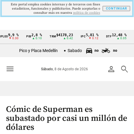
Este portal emplea cookies internas y de terceros con fines
estadísticos, funcionales y publicitarios. Puede aceptarlas o
CONTINUAR
consultar más en nuestra
politica de cookies
9,9 %
2,8 %
$4178,23
5,81 %
12,48 %
$
PIB
TRM
IPC
DTF
UVR
Cintillo
▼ 0.30
▲ 0.10
▲ 0.42
▼ 0.12
▲ 0.05
de
Pico y Placa Medellín
Sabado
no
no
indicadores
económicos
menu
person
search
Sábado
, 8 de Agosto de 2026
Colombia
Cómic de Superman es
subastado por casi un millón de
dólares